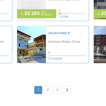
1
грн
32 283
3
от
от
на двоих
1 отзыв
Jonufra Hotel
3*
ели
Албания, Влера, Отели
0
0 отзывов
1
2
3