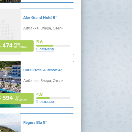
Aler Grand Hotel
5*
Албания, Влера, Отели
5.6
грн
4 474
на двоих
6 отзывов
Coral Hotel & Resort
4*
Албания, Влера, Отели
4.8
грн
3 594
на двоих
5 отзывов
Regina Blu
5*