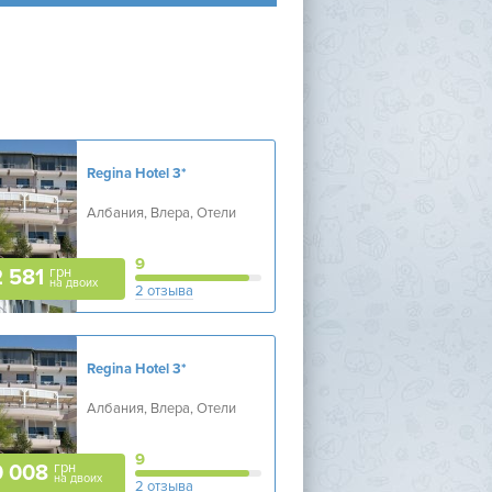
Regina Hotel
3*
Албания, Влера, Отели
9
грн
 581
на двоих
2 отзыва
Regina Hotel
3*
Албания, Влера, Отели
9
грн
0 008
на двоих
2 отзыва