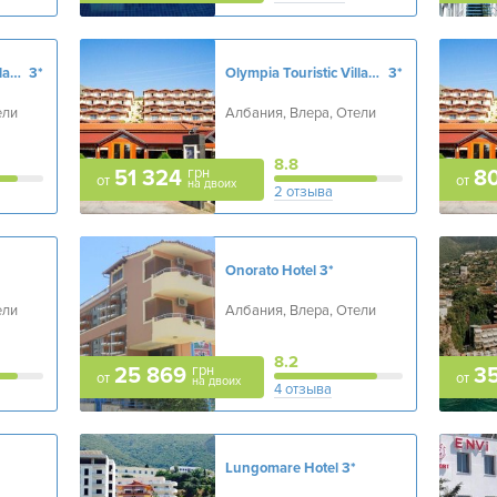
Olympia Touristic Village
3*
Olympia Touristic Village
3*
ели
Албания, Влера, Отели
8.8
грн
51 324
8
от
от
на двоих
2 отзыва
Onorato Hotel
3*
ели
Албания, Влера, Отели
8.2
грн
25 869
3
от
от
на двоих
4 отзыва
Lungomare Hotel
3*