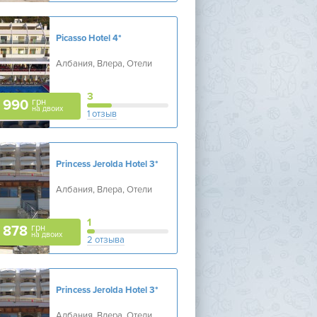
Picasso Hotel
4*
Албания, Влера, Отели
3
грн
 990
на двоих
1 отзыв
Princess Jerolda Hotel
3*
Албания, Влера, Отели
1
грн
 878
на двоих
2 отзыва
Princess Jerolda Hotel
3*
Албания, Влера, Отели