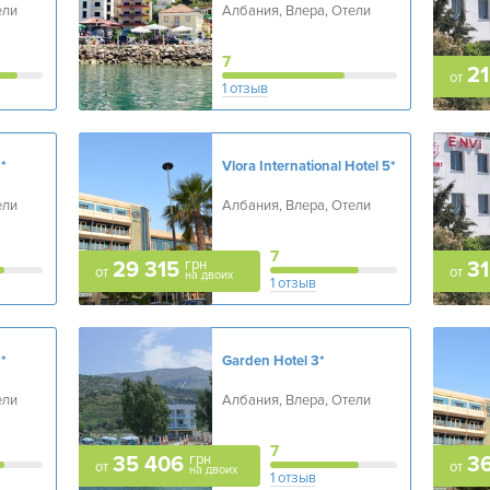
ели
Албания, Влера, Отели
7
21
от
1 отзыв
*
Vlora International Hotel
5*
ели
Албания, Влера, Отели
7
грн
29 315
31
от
от
на двоих
1 отзыв
*
Garden Hotel
3*
ели
Албания, Влера, Отели
7
грн
35 406
3
от
от
на двоих
1 отзыв