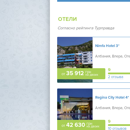
ОТЕЛИ
Согласно рейтинга Турправда
Nimfa Hotel
3*
Албания, Влера, От
9
грн
35 912
от
на двоих
2 отзыва
Regina City Hotel
4*
Албания, Влера, От
9
грн
42 630
от
на двоих
10 отзывов