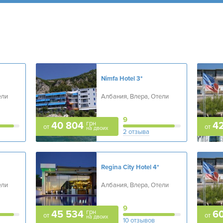
Nimfa Hotel
3*
ели
Албания, Влера, Отели
9
грн
40 804
42
от
от
на двоих
2 отзыва
Regina City Hotel
4*
ели
Албания, Влера, Отели
9
грн
45 534
6
от
от
на двоих
10 отзывов