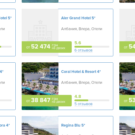
otel
5*
Aler Grand Hotel
5*
ели
Албания, Влера, Отели
5.6
грн
52 474
5
от
от
на двоих
6 отзывов
4*
Coral Hotel & Resort
4*
ели
Албания, Влера, Отели
4.8
грн
38 847
5
от
от
на двоих
5 отзывов
ora
4*
Regina Blu
5*