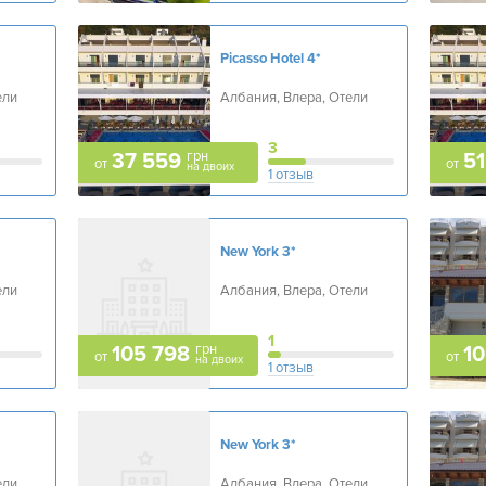
Picasso Hotel
4*
ели
Албания, Влера, Отели
3
грн
37 559
51
от
от
на двоих
1 отзыв
New York
3*
ели
Албания, Влера, Отели
1
грн
105 798
10
от
от
на двоих
1 отзыв
New York
3*
ели
Албания, Влера, Отели