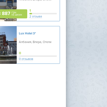
1
грн
3 887
на двоих
2 отзыва
Lux Hotel
3*
Албания, Влера, Отели
0
0 отзывов