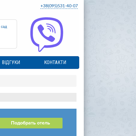
+38(095)531-40-07
 сад
ВІДГУКИ
КОНТАКТИ