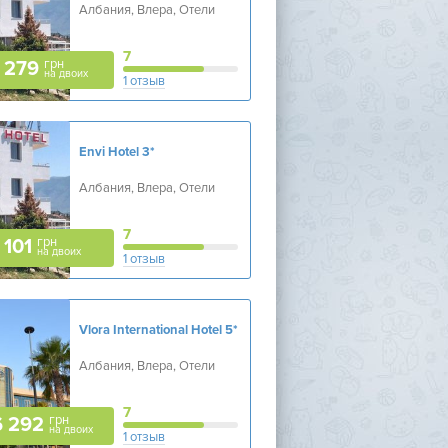
Албания, Влера, Отели
7
грн
 279
на двоих
1 отзыв
Envi Hotel
3*
Албания, Влера, Отели
7
грн
 101
на двоих
1 отзыв
Vlora International Hotel
5*
Албания, Влера, Отели
7
грн
6 292
на двоих
1 отзыв