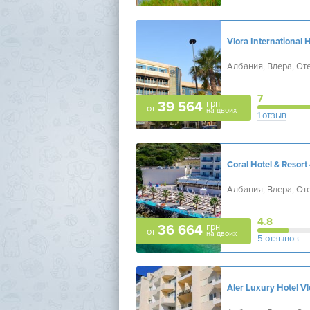
Vlora International H
Албания, Влера, От
7
грн
39 564
от
на двоих
1 отзыв
Coral Hotel & Resort
Албания, Влера, От
4.8
грн
36 664
от
на двоих
5 отзывов
Aler Luxury Hotel Vl