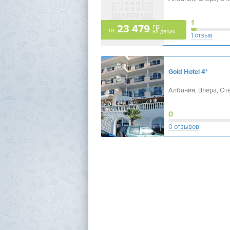
1
грн
23 479
от
на двоих
1 отзыв
Gold Hotel
4*
Албания, Влера, От
0
0 отзывов