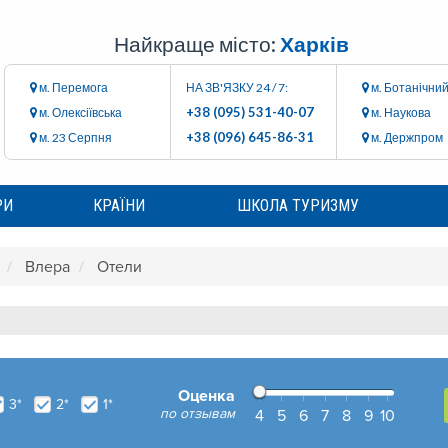
Найкраще місто:
Харків
м. Перемога
НА ЗВ'ЯЗКУ 24 / 7:
м. Ботанічний
+38 (095) 531-40-07
м. Олексіївська
м. Наукова
+38 (096) 645-86-31
м. 23 Серпня
м. Держпром
РИ
КРАЇНИ
ШКОЛА ТУРИЗМУ
Влера
Отели
Оценка
3*
2*
1*
по отзывам
4
5
6
7
8
9
10