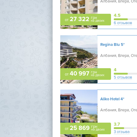
Албания, Влера, От
4.5
грн
27 322
от
на двоих
6 отзывов
Regina Blu
5*
Албания, Влера, От
4
грн
40 997
от
на двоих
5 отзывов
Aliko Hotel
4*
Албания, Влера, От
3.7
грн
25 869
от
на двоих
3 отзыва