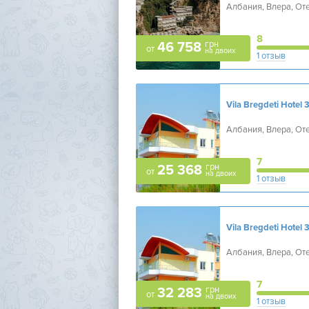
Албания, Влера, От
8
грн
46 758
от
на двоих
1 отзыв
Vila Bregdeti Hotel
3
Албания, Влера, От
7
грн
25 368
от
на двоих
1 отзыв
Vila Bregdeti Hotel
3
Албания, Влера, От
7
грн
32 283
от
на двоих
1 отзыв