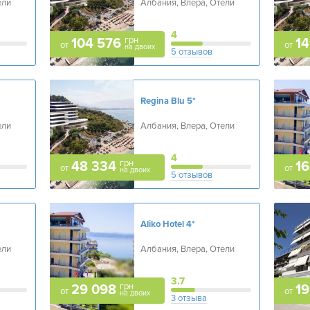
ели
Албания, Влера, Отели
4
грн
104 576
14
от
от
на двоих
5 отзывов
Regina Blu
5*
ели
Албания, Влера, Отели
4
грн
48 334
16
от
от
на двоих
5 отзывов
Aliko Hotel
4*
ели
Албания, Влера, Отели
3.7
грн
29 098
19
от
от
на двоих
3 отзыва