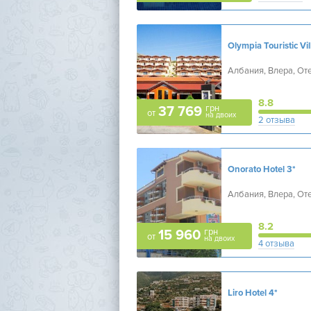
Албания, Влера, От
8.8
грн
37 769
от
на двоих
2 отзыва
Onorato Hotel
3*
Албания, Влера, От
8.2
грн
15 960
от
на двоих
4 отзыва
Liro Hotel
4*