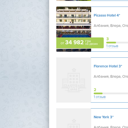
Picasso Hotel
4*
Албания, Влера, От
3
грн
34 982
от
на двоих
1 отзыв
Florence Hotel
3*
Албания, Влера, От
2
1 отзыв
New York
3*
Албания, Влера, От