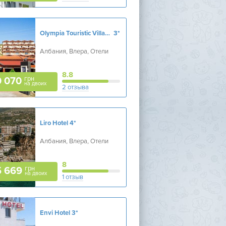
Olympia Touristic Village
3*
Албания, Влера, Отели
8.8
грн
0 070
на двоих
2 отзыва
Liro Hotel
4*
Албания, Влера, Отели
8
грн
5 669
на двоих
1 отзыв
Envi Hotel
3*