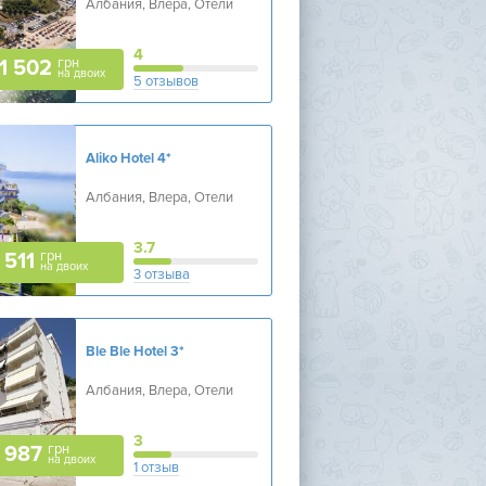
Албания, Влера, Отели
4
грн
1 502
на двоих
5 отзывов
Aliko Hotel
4*
Албания, Влера, Отели
3.7
грн
 511
на двоих
3 отзыва
Ble Ble Hotel
3*
Албания, Влера, Отели
3
грн
 987
на двоих
1 отзыв