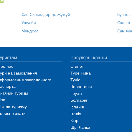
ны
Сан-Сальвадор-де-Жужуй
Буэнос
Ушуайя
Сальта
Мендоса
Сан Ху
уристам
Популярні країни
ро нас
Єгипет
ури на замовлення
Туреччина
формлення закордонного
Туніс
аспорта
Чорногорія
итячий туризм
Грузія
ізи
Болгарія
кола туризму
Іспанія
орисно знати
Італія
Кіпр
Шрі Ланка