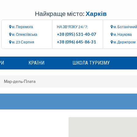
Найкраще місто:
Харків
м. Перемога
НА ЗВ'ЯЗКУ 24 / 7:
м. Ботанічний
+38 (095) 531-40-07
м. Олексіївська
м. Наукова
+38 (096) 645-86-31
м. 23 Серпня
м. Держпром
РИ
КРАЇНИ
ШКОЛА ТУРИЗМУ
Мар-дель-Плата