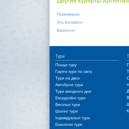
Другие курорты Аргенти
Пурмамарка
Эль Калафате
Барилоче
Тури
Т
Пошук туру
П
Гарячі тури по світу
Т
Тури на двох
О
п
Автобусні тури
Д
Тури вихідного дня
В
Екскурсійні тури
Ш
Весільні тури
К
Шопінг тури
Індивідуальні тури
Екзотичні тури