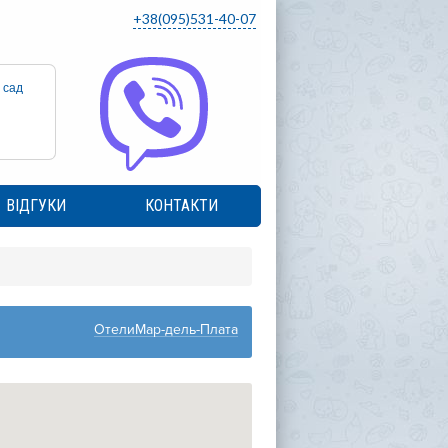
+38(095)531-40-07
 сад
ВІДГУКИ
КОНТАКТИ
ОтелиМар-дель-Плата