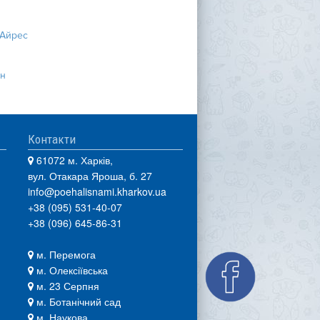
 Айрес
ан
Контакти
61072 м. Харків,
вул. Отакара Яроша, б. 27
info@poehalisnami.kharkov.ua
+38 (095) 531-40-07
+38 (096) 645-86-31
м. Перемога
м. Олексіївська
м. 23 Серпня
м. Ботанічний сад
м. Наукова