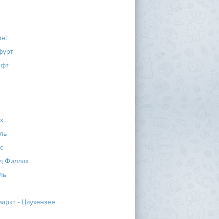
инг
фурт
ифт
х
ль
с
д Филлах
ль
аркт - Цаухензее