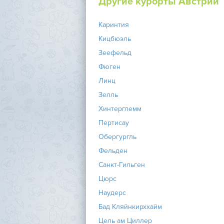
Другие курорты Австрии
Каринтия
Кицбюэль
Зеефельд
Фюген
Линц
Зелль
Хинтерглемм
Пертисау
Обергургль
Фельден
Санкт-Гильген
Цюрс
Наудерс
Бад Кляйнкирххайм
Цель ам Циллер