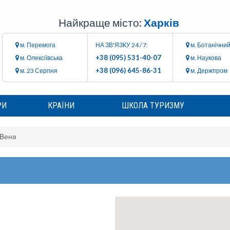
Найкраще місто:
Харків
м. Перемога
НА ЗВ'ЯЗКУ 24 / 7:
м. Ботанічний
+38 (095) 531-40-07
м. Олексіївська
м. Наукова
+38 (096) 645-86-31
м. 23 Серпня
м. Держпром
РИ
КРАЇНИ
ШКОЛА ТУРИЗМУ
Вена