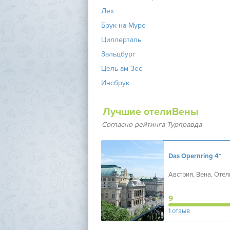
Лех
Брук-на-Муре
Циллерталь
Зальцбург
Цель ам Зее
Инсбрук
Лучшие отелиВены
Согласно рейтинга Турправда
Das Opernring
4*
Австрия, Вена, Оте
9
1 отзыв