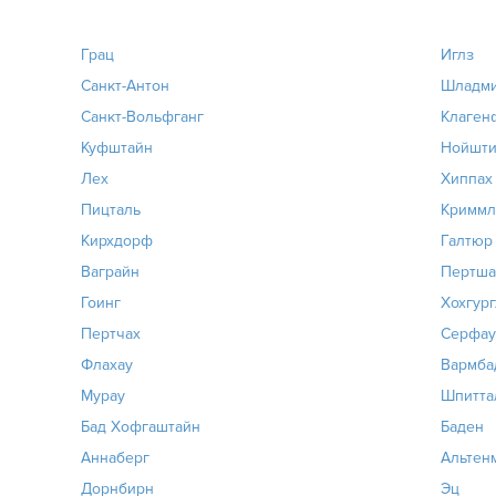
Грац
Иглз
Санкт-Антон
Шладм
Санкт-Вольфганг
Клаген
Куфштайн
Нойшт
Лех
Хиппах
Пицталь
Криммл
Кирхдорф
Галтюр
Ваграйн
Пертша
Гоинг
Хохгург
Пертчах
Серфау
Флахау
Вармба
Мурау
Шпитта
Бад Хофгаштайн
Баден
Аннаберг
Альтенм
Дорнбирн
Эц