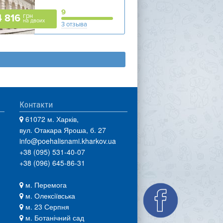
9
грн
4 816
на двоих
3 отзыва
Контакти
61072 м. Харків,
вул. Отакара Яроша, б. 27
info@poehalisnami.kharkov.ua
+38 (095) 531-40-07
+38 (096) 645-86-31
м. Перемога
м. Олексіївська
м. 23 Серпня
м. Ботанічний сад