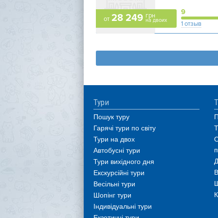
9
грн
28 249
от
на двоих
1 отзыв
Тури
Т
Пошук туру
П
Гарячі тури по світу
Т
Тури на двох
О
п
Автобусні тури
Д
Тури вихідного дня
В
Екскурсійні тури
Ш
Весільні тури
К
Шопінг тури
Індивідуальні тури
Екзотичні тури