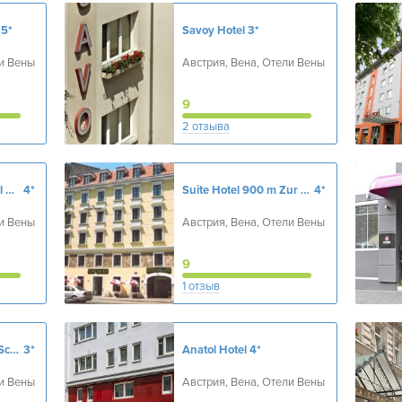
5*
Savoy Hotel
3*
ли Вены
Австрия, Вена, Отели Вены
9
2 отзыва
Starlight Suites Hotel Salzgries Vienna
4*
Suite Hotel 900 m Zur Oper
4*
ли Вены
Австрия, Вена, Отели Вены
9
1 отзыв
Star Inn Hotel Wien Schonbrunn
3*
Anatol Hotel
4*
ли Вены
Австрия, Вена, Отели Вены