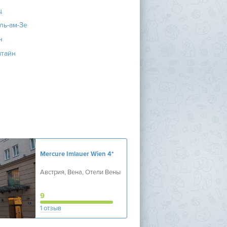
ц
ль-ам-Зе
н
штайн
Mercure Imlauer Wien
4*
Австрия, Вена, Отели Вены
9
1 отзыв