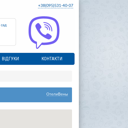
+38(095)531-40-07
 сад
ВІДГУКИ
КОНТАКТИ
ОтелиВены