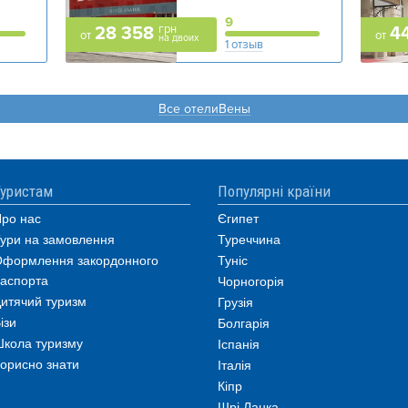
9
грн
28 358
4
от
от
на двоих
1 отзыв
Все отелиВены
уристам
Популярні країни
ро нас
Єгипет
ури на замовлення
Туреччина
формлення закордонного
Туніс
аспорта
Чорногорія
итячий туризм
Грузія
ізи
Болгарія
кола туризму
Іспанія
орисно знати
Італія
Кіпр
Шрі Ланка