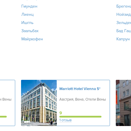
Гмунден
Бреген
Лиенц
Нойзид
Ишгль
Зельде
Заальбах
Бад Га
Майрхофен
Капрун
Marriott Hotel Vienna
5*
ли Вены
Австрия, Вена, Отели Вены
9
1 отзыв