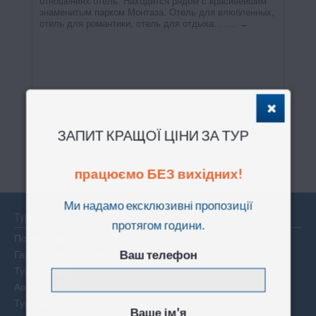
ЗАПИТ КРАЩОЇ ЦІНИ ЗА ТУР
Sheraton Montazah Hotel
працюємо БЕЗ вихідних!
Ми надамо ексклюзивні пропозиції
Тури
протягом години.
Пошук туру
Гарячі тури по світу
Ваш телефон
Тури на двох
Автобусні тури
Тури вихідного дня
Ваше ім'я