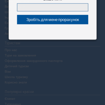
Екскурсійні тури
Весільні тури
Шопінг тури
Індивідуальні тури
Екзотичні тури
Групові тури
Авторські тури
Туристам
Про нас
Тури на замовлення
Оформлення закордонного паспорта
Дитячий туризм
Візи
Школа туризму
Корисно знати
Популярні країни
Єгипет
Туреччина