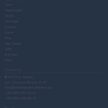
Туніс
Чорногорія
Грузія
Болгарія
Іспанія
Італія
Кіпр
Шрі Ланка
ОАЕ
В’єтнам
Балі
Контакти
61072 м. Харків,
вул. Отакара Яроша, б. 27
info@poehalisnami.kharkov.ua
+38 (095) 531-40-07
+38 (096) 645-86-31