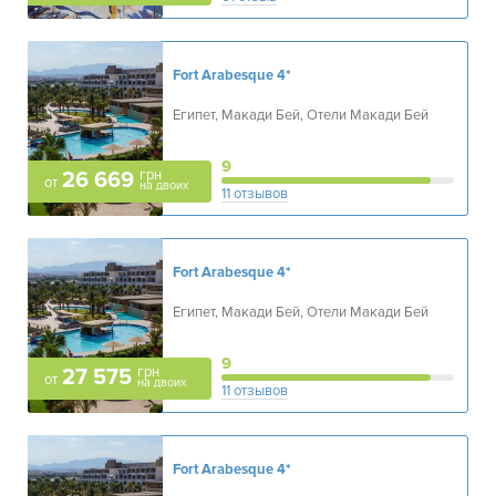
Fort Arabesque
4*
Египет, Макади Бей, Отели Макади Бей
9
грн
26 669
от
на двоих
11 отзывов
Fort Arabesque
4*
Египет, Макади Бей, Отели Макади Бей
9
грн
27 575
от
на двоих
11 отзывов
Fort Arabesque
4*