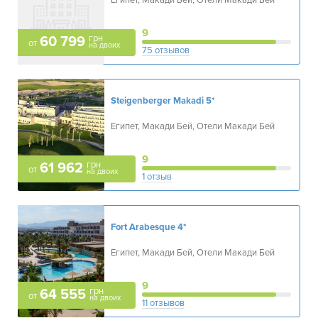
Египет, Макади Бей, Отели Макади Бей
9
грн
60 799
от
на двоих
75 отзывов
Steigenberger Makadi
5*
Египет, Макади Бей, Отели Макади Бей
9
грн
61 962
от
на двоих
1 отзыв
Fort Arabesque
4*
Египет, Макади Бей, Отели Макади Бей
9
грн
64 555
от
на двоих
11 отзывов