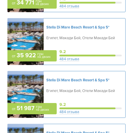
грн
34 771
от
на двоих
484 отзыва
Stella Di Mare Beach Resort & Spa
5*
Египет, Макади Бей, Отели Макади Бей
9.2
грн
35 922
от
на двоих
484 отзыва
Stella Di Mare Beach Resort & Spa
5*
Египет, Макади Бей, Отели Макади Бей
9.2
грн
51 987
от
на двоих
484 отзыва