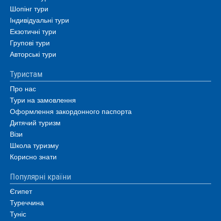
Шопінг тури
Індивідуальні тури
Екзотичні тури
Групові тури
Авторські тури
Туристам
Про нас
Тури на замовлення
Оформлення закордонного паспорта
Дитячий туризм
Візи
Школа туризму
Корисно знати
Популярні країни
Єгипет
Туреччина
Туніс