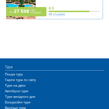
8.5
грн
27 598
от
на двоих
49 отзывов
Тури
Пошук туру
Гарячі тури по світу
Тури на двох
Автобусні тури
Тури вихідного дня
Екскурсійні тури
Весільні тури