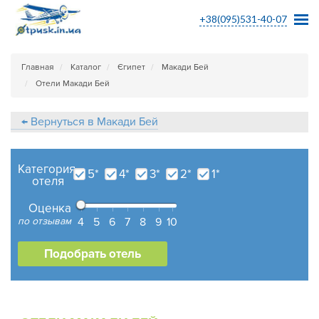
+38(095)531-40-07
Главная
Каталог
Єгипет
Макади Бей
Отели Макади Бей
← Вернуться в Макади Бей
Категория
5*
4*
3*
2*
1*
отеля
Оценка
по отзывам
4
5
6
7
8
9
10