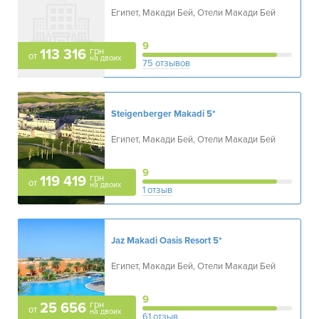
Египет, Макади Бей, Отели Макади Бей
9
грн
113 316
от
на двоих
75 отзывов
Steigenberger Makadi
5*
Египет, Макади Бей, Отели Макади Бей
9
грн
119 419
от
на двоих
1 отзыв
Jaz Makadi Oasis Resort
5*
Египет, Макади Бей, Отели Макади Бей
9
грн
25 656
от
на двоих
61 отзыв