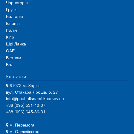
Чорногорія
Грузія
Болгарія
Іспанія
Італія
Кіпр
Шрі Ланка
ОАЕ
В’єтнам
Балі
Контакти
61072 м. Харків,
вул. Отакара Яроша, б. 27
info@poehalisnami.kharkov.ua
+38 (095) 531-40-07
+38 (096) 645-86-31
м. Перемога
м. Олексіївська