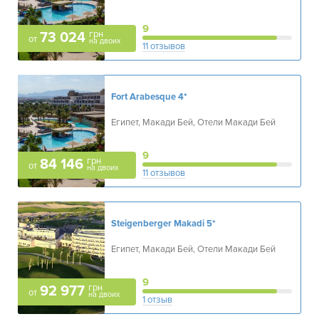
9
грн
73 024
от
на двоих
11 отзывов
Fort Arabesque
4*
Египет, Макади Бей, Отели Макади Бей
9
грн
84 146
от
на двоих
11 отзывов
Steigenberger Makadi
5*
Египет, Макади Бей, Отели Макади Бей
9
грн
92 977
от
на двоих
1 отзыв