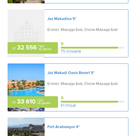
Jaz Makadina
5*
Египет, Макади Бей, Отели Макади Бей
9
грн
32 556
от
на двоих
75 отзывов
Jaz Makadi Oasis Resort
5*
Египет, Макади Бей, Отели Макади Бей
9
грн
33 610
от
на двоих
61 отзыв
Fort Arabesque
4*