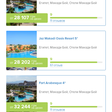
Египет, Макади Бей, Отели Макади Бей
9
грн
28 107
от
на двоих
11 отзывов
Jaz Makadi Oasis Resort
5*
Египет, Макади Бей, Отели Макади Бей
9
грн
28 202
от
на двоих
61 отзыв
Fort Arabesque
4*
Египет, Макади Бей, Отели Макади Бей
9
грн
32 244
от
на двоих
11 отзывов