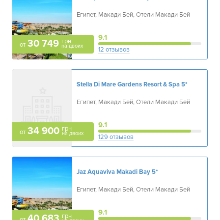
Египет, Макади Бей, Отели Макади Бей
9.1
грн
30 749
от
на двоих
12 отзывов
Stella Di Mare Gardens Resort & Spa
5*
Египет, Макади Бей, Отели Макади Бей
9.1
грн
34 900
от
на двоих
129 отзывов
Jaz Aquaviva Makadi Bay
5*
Египет, Макади Бей, Отели Макади Бей
9.1
грн
40 683
от