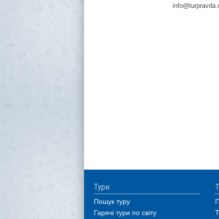
Тури
Т
Пошук туру
П
Гарячі тури по світу
Т