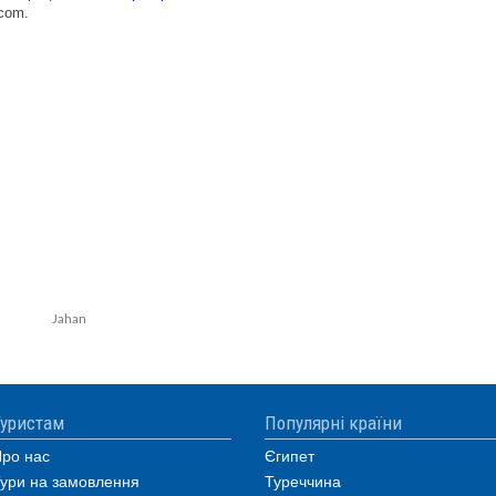
Jahan
уристам
Популярні країни
ро нас
Єгипет
ури на замовлення
Туреччина