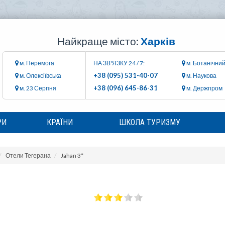
Найкраще місто:
Харків
м. Перемога
НА ЗВ'ЯЗКУ 24 / 7:
м. Ботанічний
+38 (095) 531-40-07
м. Олексіївська
м. Наукова
+38 (096) 645-86-31
м. 23 Серпня
м. Держпром
РИ
КРАЇНИ
ШКОЛА ТУРИЗМУ
Отели Тегерана
Jahan 3*