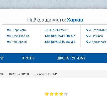
Найкраще місто:
Харків
м. Перемога
НА ЗВ'ЯЗКУ 24 / 7:
м. Ботанічний
+38 (095) 531-40-07
м. Олексіївська
м. Наукова
+38 (096) 645-86-31
м. 23 Серпня
м. Держпром
РИ
КРАЇНИ
ШКОЛА ТУРИЗМУ
ия
Отели Сицилии
Il Principe Hotel 4*