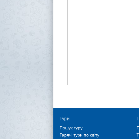
Тури
Т
Пошук туру
П
Гарячі тури по світу
Т