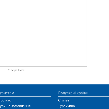
Il Principe Hotel
уристам
Популярні країни
ро нас
Єгипет
ури на замовлення
Туреччина