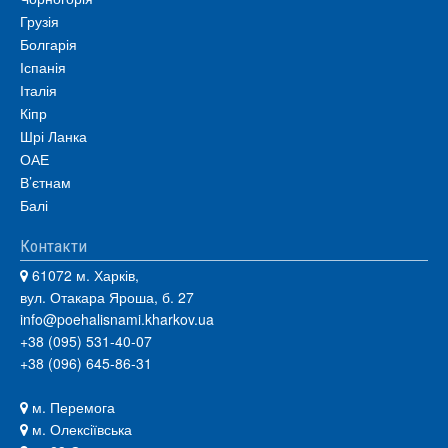
Грузія
Болгарія
Іспанія
Італія
Кіпр
Шрі Ланка
ОАЕ
В’єтнам
Балі
Контакти
61072 м. Харків,
вул. Отакара Яроша, б. 27
info@poehalisnami.kharkov.ua
+38 (095) 531-40-07
+38 (096) 645-86-31
м. Перемога
м. Олексіївська