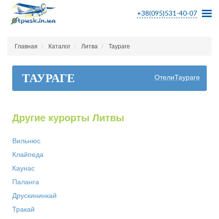
+38(095)531-40-07
Главная
Каталог
Литва
Таураге
ТАУРАГЕ
ОтелиТаураге
Другие курорты Литвы
Вильнюс
Клайпеда
Каунас
Паланга
Друскининкай
Тракай