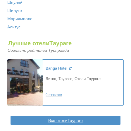
Шяуляй
Шилуте
Мариямполе
Алитус
Лучшие отелиТаураге
Согласно рейтинга Турправда
Banga Hotel
2*
Литва, Таураге, Отели Таураге
0 отзывов
Все отелиТаураге