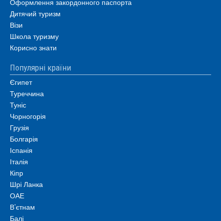
Оформлення закордонного паспорта
Дитячий туризм
Візи
Школа туризму
Корисно знати
Популярні країни
Єгипет
Туреччина
Туніс
Чорногорія
Грузія
Болгарія
Іспанія
Італія
Кіпр
Шрі Ланка
ОАЕ
В’єтнам
Балі