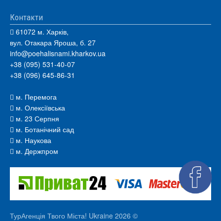
Контакти
61072 м. Харків,
вул. Отакара Яроша, б. 27
info@poehalisnami.kharkov.ua
+38 (095) 531-40-07
+38 (096) 645-86-31
м. Перемога
м. Олексіївська
м. 23 Серпня
м. Ботанічний сад
м. Наукова
м. Держпром
ТурАгенція Твого Міста! Ukraine 2026 ©