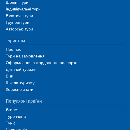
Шопінг тури
Індивідуальні тури
Екзотичні тури
Групові тури
Авторські тури
Туристам
Про нас
Тури на замовлення
Оформлення закордонного паспорта
Дитячий туризм
Візи
Школа туризму
Корисно знати
Популярні країни
Єгипет
Туреччина
Туніс
Чорногорія