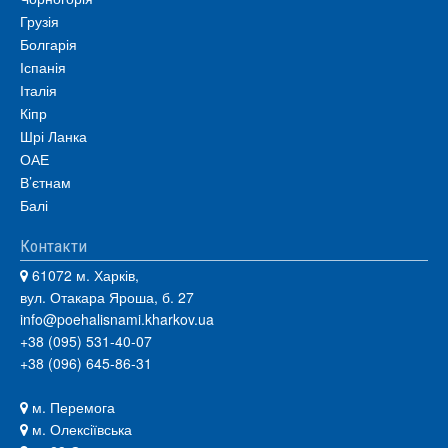
Грузія
Болгарія
Іспанія
Італія
Кіпр
Шрі Ланка
ОАЕ
В’єтнам
Балі
Контакти
61072 м. Харків,
вул. Отакара Яроша, б. 27
info@poehalisnami.kharkov.ua
+38 (095) 531-40-07
+38 (096) 645-86-31
м. Перемога
м. Олексіївська