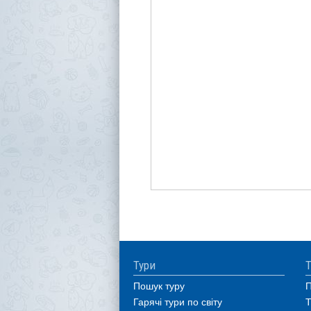
Тури
Т
Пошук туру
П
Гарячі тури по світу
Т