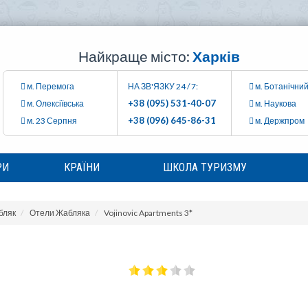
Найкраще місто:
Харків
м. Перемога
НА ЗВ'ЯЗКУ 24 / 7:
м. Ботанічний
+38 (095) 531-40-07
м. Олексіївська
м. Наукова
+38 (096) 645-86-31
м. 23 Серпня
м. Держпром
РИ
КРАЇНИ
ШКОЛА ТУРИЗМУ
бляк
Отели Жабляка
Vojinovic Apartments 3*
S