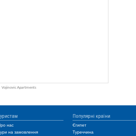
Vojinovic Apartments
уристам
Популярні країни
ро нас
Єгипет
ури на замовлення
Туреччина