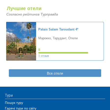
Лучшие отели
Согласно рейтинга Турправда
Palais Salam Taroudant
4*
Марокко, Тарудант, Отели
8
1 отзыв
Все отели
Тури
Пошук туру
Гарячі тури по світу