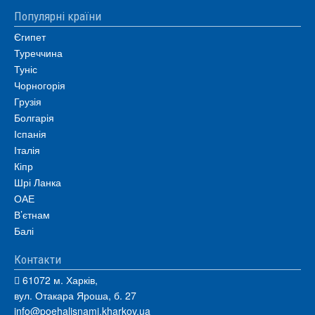
Популярні країни
Єгипет
Туреччина
Туніс
Чорногорія
Грузія
Болгарія
Іспанія
Італія
Кіпр
Шрі Ланка
ОАЕ
В’єтнам
Балі
Контакти
61072 м. Харків,
вул. Отакара Яроша, б. 27
info@poehalisnami.kharkov.ua