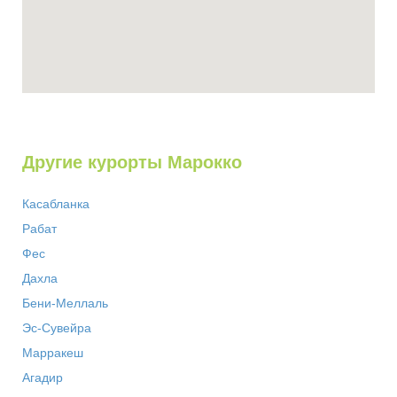
Другие курорты Марокко
Касабланка
Рабат
Фес
Дахла
Бени-Меллаль
Эс-Сувейра
Марракеш
Агадир