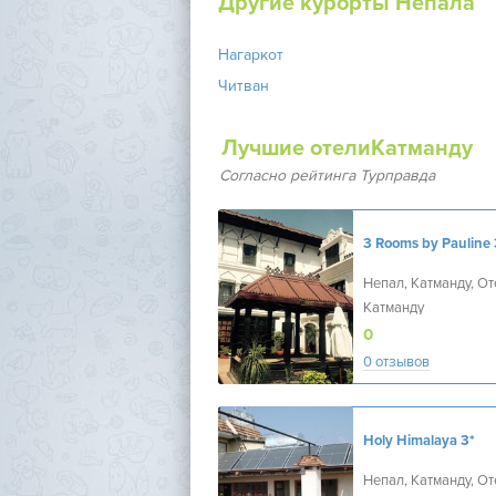
Другие курорты Непaла
Нагаркот
Читван
Лучшие отелиКатманду
Согласно рейтинга Турправда
3 Rooms by Pauline
Непал, Катманду, От
Катманду
0
0 отзывов
Holy Himalaya
3*
Непал, Катманду, От