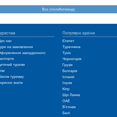
Все отелиКатманду
уристам
Популярні країни
ро нас
Єгипет
ури на замовлення
Туреччина
формлення закордонного
Туніс
аспорта
Чорногорія
итячий туризм
Грузія
ізи
Болгарія
кола туризму
Іспанія
орисно знати
Італія
Кіпр
Шрі Ланка
ОАЕ
В’єтнам
Балі