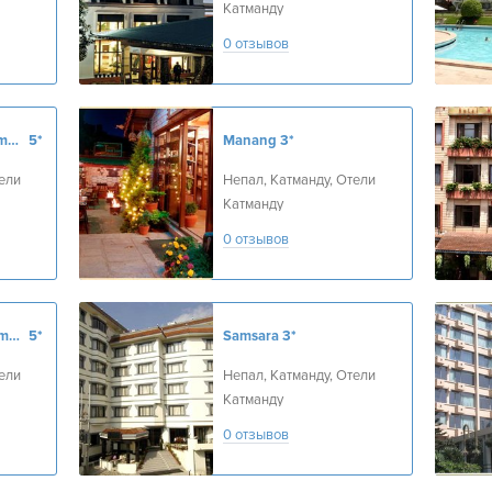
Катманду
0 отзывов
Hyatt Regency Kathmandu
5*
Manang
3*
ели
Непал, Катманду, Отели
Катманду
0 отзывов
Radisson Hotel Kathmandu
5*
Samsara
3*
ели
Непал, Катманду, Отели
Катманду
0 отзывов