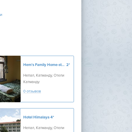
и
Hem's Family Home-stay1
2*
Непал, Катманду, Отели
Катманду
0 отзывов
Hotel Himalaya
4*
Непал, Катманду, Отели