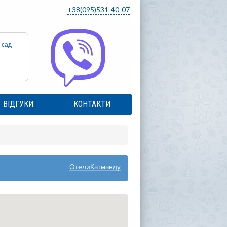
+38(095)531-40-07
 сад
ВІДГУКИ
КОНТАКТИ
ОтелиКатманду