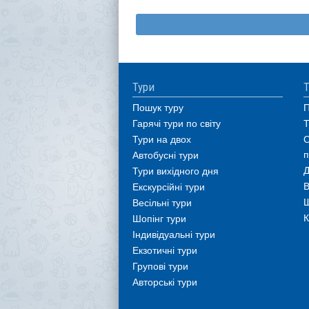
Тури
Т
Пошук туру
П
Гарячі тури по світу
Т
Тури на двох
О
п
Автобусні тури
Д
Тури вихідного дня
В
Екскурсійні тури
Ш
Весільні тури
К
Шопінг тури
Індивідуальні тури
Екзотичні тури
Групові тури
Авторські тури