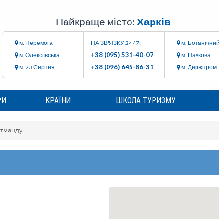
Найкраще місто:
Харків
м. Перемога
НА ЗВ'ЯЗКУ 24 / 7:
м. Ботанічний
+38 (095) 531-40-07
м. Олексіївська
м. Наукова
+38 (096) 645-86-31
м. 23 Серпня
м. Держпром
РИ
КРАЇНИ
ШКОЛА ТУРИЗМУ
атманду