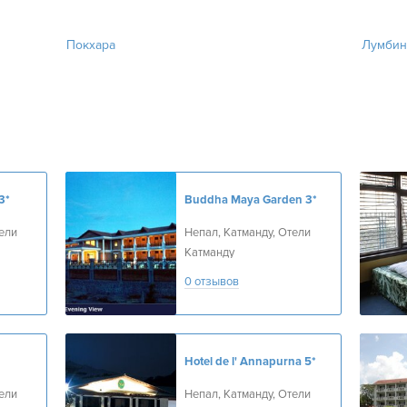
Покхара
Лумбин
3*
Buddha Maya Garden
3*
ели
Непал, Катманду, Отели
Катманду
0 отзывов
Hotel de l' Annapurna
5*
ели
Непал, Катманду, Отели