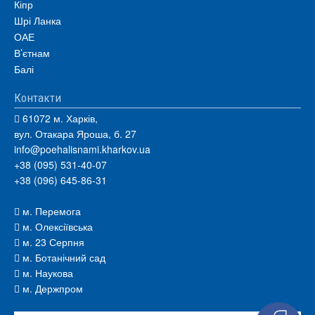
Кіпр
Шрі Ланка
ОАЕ
В’єтнам
Балі
Контакти
61072 м. Харків,
вул. Отакара Яроша, б. 27
info@poehalisnami.kharkov.ua
+38 (095) 531-40-07
+38 (096) 645-86-31
м. Перемога
м. Олексіївська
м. 23 Серпня
м. Ботанічний сад
м. Наукова
м. Держпром