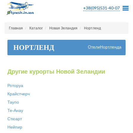
+38(095)531-40-07
Главная
Каталог
Новая Зеландия
Нортленд
НОРТЛЕНД
ОтелиНортленда
Другие курорты Новой Зеландии
Роторуа
Крайстчерч
Таупо
Те-Анау
Стюарт
Нейпир