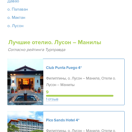
Давао
о. Палаван
о. Мактан
о. Лусон
Лучшие отелио. Лусон – Манилы
Согласно рейтинга Турправда
Club Punta Fuego
4*
Филиппины, о. Лусон – Манила, Отели о.
Лусон – Манилы
9
1 отзыв
Pico Sands Hotel
4*
Филиппины, о. Лусон – Манила, Отели о.