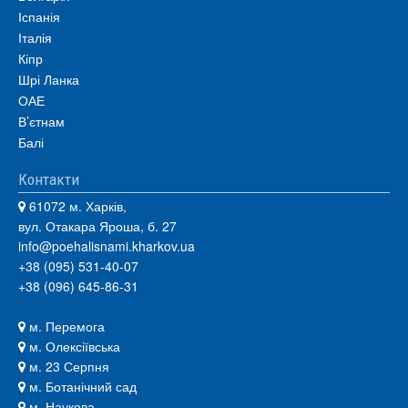
Іспанія
Італія
Кіпр
Шрі Ланка
ОАЕ
В’єтнам
Балі
Контакти
61072 м. Харків,
вул. Отакара Яроша, б. 27
info@poehalisnami.kharkov.ua
+38 (095) 531-40-07
+38 (096) 645-86-31
м. Перемога
м. Олексіївська
м. 23 Серпня
м. Ботанічний сад
м. Наукова