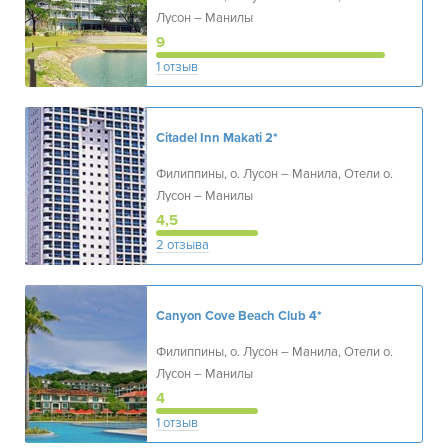
Лусон – Манилы
9
1 отзыв
Citadel Inn Makati
2*
Филиппины, о. Лусон – Манила, Отели о.
Лусон – Манилы
4,5
2 отзыва
Canyon Cove Beach Club
4*
Филиппины, о. Лусон – Манила, Отели о.
Лусон – Манилы
4
1 отзыв