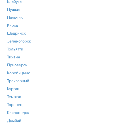
Елабуга
Пушкин
Нальчик
Киров
Шадринск
Зеленогорск
Тольятти
Тихвин
Приозерск
Коробицыно
Трехгорный
Курган
Темрюк
Торопец
Кисловодск
Домбай