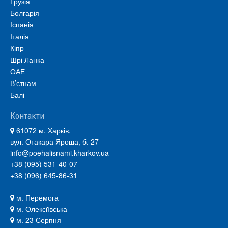
Грузія
Болгарія
Іспанія
Італія
Кіпр
Шрі Ланка
ОАЕ
В’єтнам
Балі
Контакти
61072 м. Харків,
вул. Отакара Яроша, б. 27
info@poehalisnami.kharkov.ua
+38 (095) 531-40-07
+38 (096) 645-86-31
м. Перемога
м. Олексіївська
м. 23 Серпня