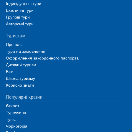
Індивідуальні тури
Екзотичні тури
Групові тури
Авторські тури
Туристам
Про нас
Тури на замовлення
Оформлення закордонного паспорта
Дитячий туризм
Візи
Школа туризму
Корисно знати
Популярні країни
Єгипет
Туреччина
Туніс
Чорногорія