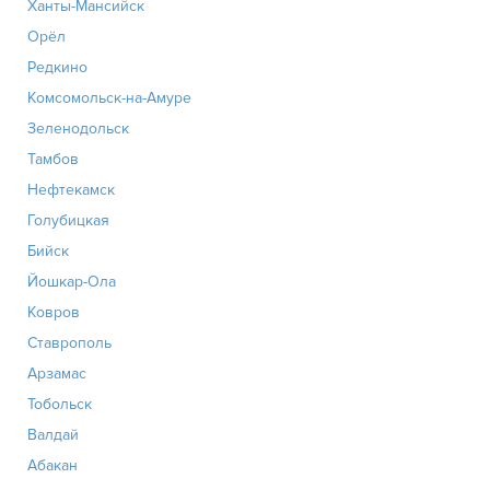
Ханты-Мансийск
Орёл
Редкино
Комсомольск-на-Амуре
Зеленодольск
Тамбов
Нефтекамск
Голубицкая
Бийск
Йошкар-Ола
Ковров
Ставрополь
Арзамас
Тобольск
Валдай
Абакан