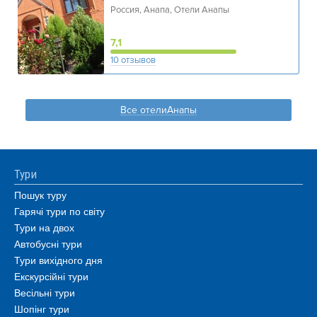
Россия, Анапа, Отели Анапы
7,1
10 отзывов
Все отелиАнапы
Тури
Пошук туру
Гарячі тури по світу
Тури на двох
Автобусні тури
Тури вихідного дня
Екскурсійні тури
Весільні тури
Шопінг тури