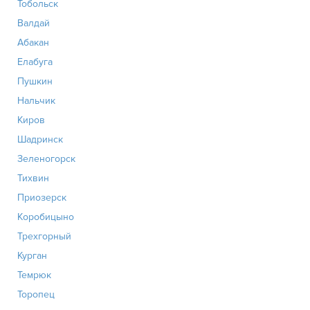
Тобольск
Валдай
Абакан
Елабуга
Пушкин
Нальчик
Киров
Шадринск
Зеленогорск
Тихвин
Приозерск
Коробицыно
Трехгорный
Курган
Темрюк
Торопец