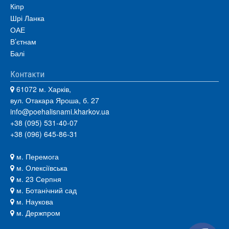
Кіпр
Шрі Ланка
ОАЕ
В’єтнам
Балі
Контакти
61072 м. Харків,
вул. Отакара Яроша, б. 27
info@poehalisnami.kharkov.ua
+38 (095) 531-40-07
+38 (096) 645-86-31
м. Перемога
м. Олексіївська
м. 23 Серпня
м. Ботанічний сад
м. Наукова
м. Держпром