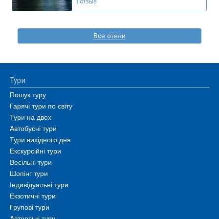
1 отзыв
Все отели
Тури
Пошук туру
Гарячі тури по світу
Тури на двох
Автобусні тури
Тури вихідного дня
Екскурсійні тури
Весільні тури
Шопінг тури
Індивідуальні тури
Екзотичні тури
Групові тури
Авторські тури