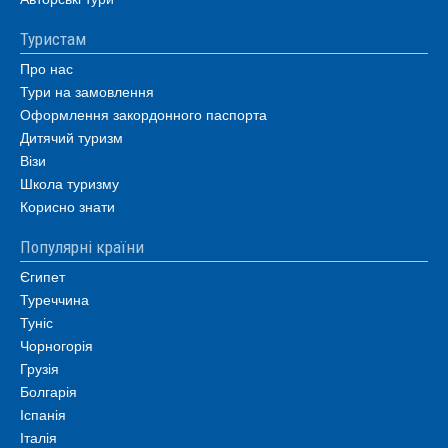
Туристам
Про нас
Тури на замовлення
Оформлення закордонного паспорта
Дитячий туризм
Візи
Школа туризму
Корисно знати
Популярні країни
Єгипет
Туреччина
Туніс
Чорногорія
Грузія
Болгарія
Іспанія
Італія