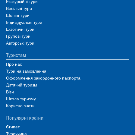
Екскурсійні тури
Весільні тури
Шопінг тури
Індивідуальні тури
Екзотичні тури
Групові тури
Авторські тури
Туристам
Про нас
Тури на замовлення
Оформлення закордонного паспорта
Дитячий туризм
Візи
Школа туризму
Корисно знати
Популярні країни
Єгипет
Туреччина