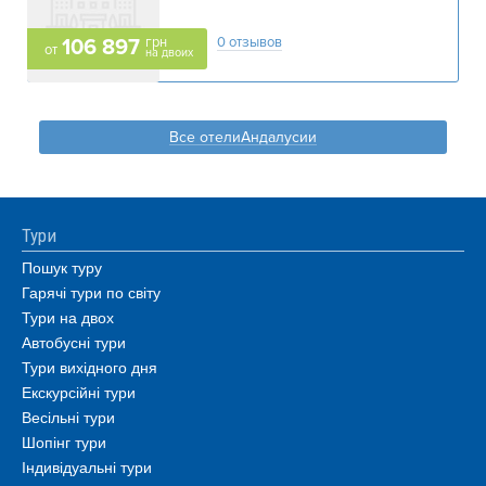
грн
0 отзывов
106 897
от
на двоих
Все отелиАндалусии
Тури
Пошук туру
Гарячі тури по світу
Тури на двох
Автобусні тури
Тури вихідного дня
Екскурсійні тури
Весільні тури
Шопінг тури
Індивідуальні тури