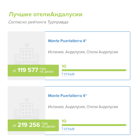
Лучшие отелиАндалусии
Согласно рейтинга Турправда
Monte Puertatierra
4*
Испания, Андалусия, Отели Андалусии
10
грн
119 577
от
на двоих
1 отзыв
Monte Puertatierra
4*
Испания, Андалусия, Отели Андалусии
10
грн
219 256
от
на двоих
1 отзыв