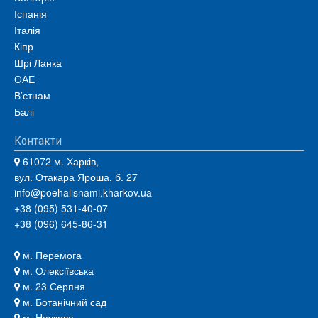
Іспанія
Італія
Кіпр
Шрі Ланка
ОАЕ
В’єтнам
Балі
Контакти
61072 м. Харків,
вул. Отакара Яроша, б. 27
info@poehalisnami.kharkov.ua
+38 (095) 531-40-07
+38 (096) 645-86-31
м. Перемога
м. Олексіївська
м. 23 Серпня
м. Ботанічний сад
м. Наукова