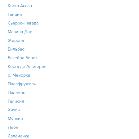
Коста Асаар
Гандия
Сьерра-Невада
Марина Дор
Жирона
Бильбао
Бакейра-Берет
Коста де Альмерия
о. Менорка
Палафружель
Паламос
Галисия
Хихон
Мурсия
Леон
Саламанка