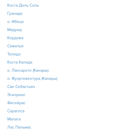
Коста Дель Соль
Гранада
о. Ибица
Мадрид
Кордова
Севилья
Толедо
Коста Калида
о. Лансароте (Канары)
о. Фуэртевентура (Канары)
Сан Себастьян
Эскориал
Фигейрас
Сарагоса
Малага
Лас Пальмас