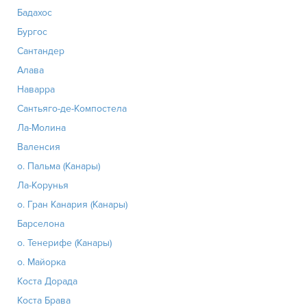
Бадахос
Бургос
Сантандер
Алава
Наварра
Сантьяго-де-Компостела
Ла-Молина
Валенсия
о. Пальма (Канары)
Ла-Корунья
о. Гран Канария (Канары)
Барселона
о. Тенерифе (Канары)
о. Майорка
Коста Дорада
Коста Брава