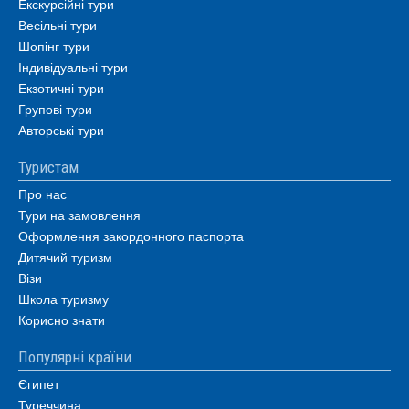
Екскурсійні тури
Весільні тури
Шопінг тури
Індивідуальні тури
Екзотичні тури
Групові тури
Авторські тури
Туристам
Про нас
Тури на замовлення
Оформлення закордонного паспорта
Дитячий туризм
Візи
Школа туризму
Корисно знати
Популярні країни
Єгипет
Туреччина