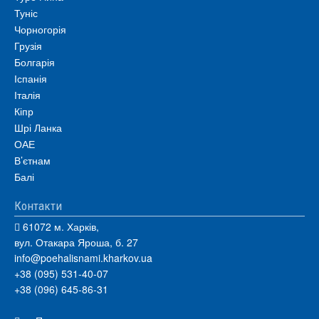
Туніс
Чорногорія
Грузія
Болгарія
Іспанія
Італія
Кіпр
Шрі Ланка
ОАЕ
В’єтнам
Балі
Контакти
61072 м. Харків,
вул. Отакара Яроша, б. 27
info@poehalisnami.kharkov.ua
+38 (095) 531-40-07
+38 (096) 645-86-31