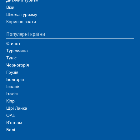
Візи
Школа туризму
Корисно знати
Популярні країни
Єгипет
Туреччина
Туніс
Чорногорія
Грузія
Болгарія
Іспанія
Італія
Кіпр
Шрі Ланка
ОАЕ
В’єтнам
Балі