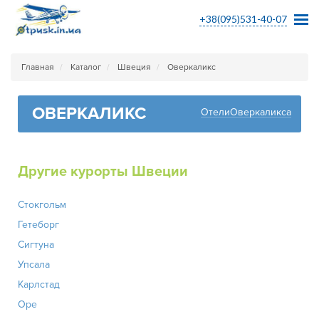
+38(095)531-40-07
Главная
Каталог
Швеция
Оверкаликс
ОВЕРКАЛИКС
ОтелиОверкаликса
Другие курорты Швеции
Стокгольм
Гетеборг
Сигтуна
Упсала
Карлстад
Оре