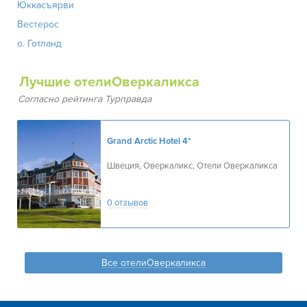
Юккасъярви
Вестерос
о. Готланд
Лучшие отелиОверкаликса
Согласно рейтинга Турправда
Grand Arctic Hotel
4*
Швеция, Оверкаликс, Отели Оверкаликса
0 отзывов
Все отелиОверкаликса