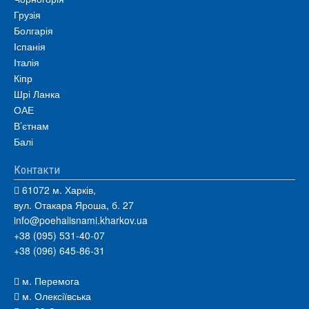
Грузія
Болгарія
Іспанія
Італія
Кіпр
Шрі Ланка
ОАЕ
В’єтнам
Балі
Контакти
61072 м. Харків,
вул. Отакара Яроша, б. 27
info@poehalisnami.kharkov.ua
+38 (095) 531-40-07
+38 (096) 645-86-31
м. Перемога
м. Олексіївська