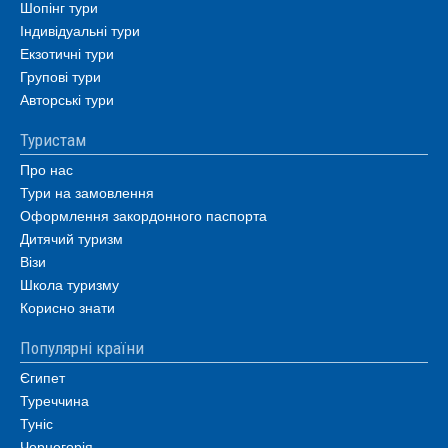
Шопінг тури
Індивідуальні тури
Екзотичні тури
Групові тури
Авторські тури
Туристам
Про нас
Тури на замовлення
Оформлення закордонного паспорта
Дитячий туризм
Візи
Школа туризму
Корисно знати
Популярні країни
Єгипет
Туреччина
Туніс
Чорногорія