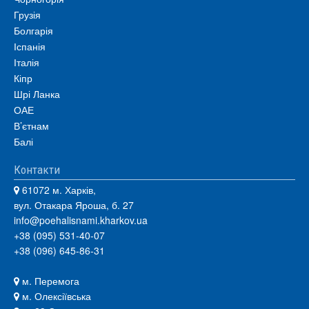
Грузія
Болгарія
Іспанія
Італія
Кіпр
Шрі Ланка
ОАЕ
В’єтнам
Балі
Контакти
61072 м. Харків,
вул. Отакара Яроша, б. 27
info@poehalisnami.kharkov.ua
+38 (095) 531-40-07
+38 (096) 645-86-31
м. Перемога
м. Олексіївська