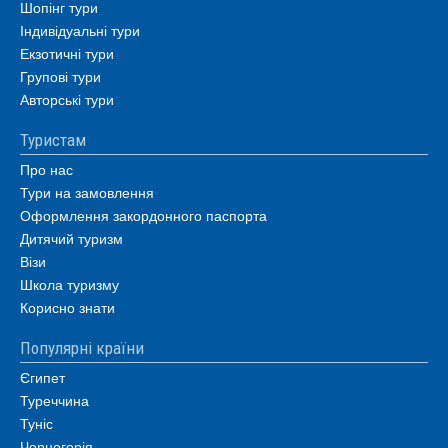
Шопінг тури
Індивідуальні тури
Екзотичні тури
Групові тури
Авторські тури
Туристам
Про нас
Тури на замовлення
Оформлення закордонного паспорта
Дитячий туризм
Візи
Школа туризму
Корисно знати
Популярні країни
Єгипет
Туреччина
Туніс
Чорногорія