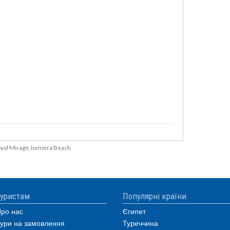
yal Mirage Jumeira Beach
уристам
Популярні країни
ро нас
Єгипет
ури на замовлення
Туреччина