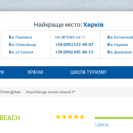
Найкраще місто:
Харків
м. Перемога
НА ЗВ'ЯЗКУ 24 / 7:
м. Ботанічний
+38 (095) 531-40-07
м. Олексіївська
м. Наукова
+38 (096) 645-86-31
м. 23 Серпня
м. Держпром
РИ
КРАЇНИ
ШКОЛА ТУРИЗМУ
Отели Дубаи
Royal Mirage Jumeira Beach 5*
 BEACH
1 відгук