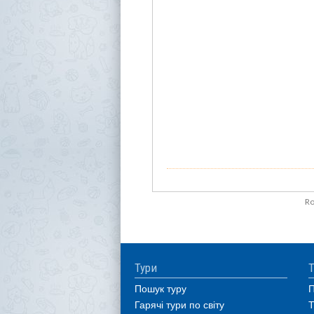
Ro
Тури
Т
Пошук туру
П
Гарячі тури по світу
Т