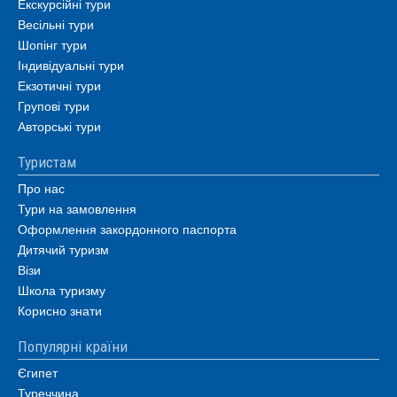
Екскурсійні тури
Весільні тури
Шопінг тури
Індивідуальні тури
Екзотичні тури
Групові тури
Авторські тури
Туристам
Про нас
Тури на замовлення
Оформлення закордонного паспорта
Дитячий туризм
Візи
Школа туризму
Корисно знати
Популярні країни
Єгипет
Туреччина