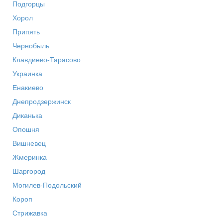
Подгорцы
Хорол
Припять
Чернобыль
Клавдиево-Тарасово
Украинка
Енакиево
Днепродзержинск
Диканька
Опошня
Вишневец
Жмеринка
Шаргород
Могилев-Подольский
Короп
Стрижавка