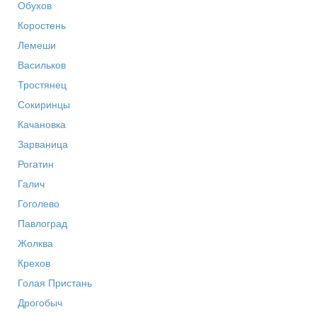
Обухов
Коростень
Лемеши
Васильков
Тростянец
Сокиринцы
Качановка
Зарваница
Рогатин
Галич
Гоголево
Павлоград
Жолква
Крехов
Голая Пристань
Дрогобыч