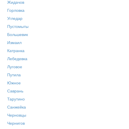
Жидачов
Горловка
Угледар
Пустомыты
Большевик
Измаил
Катранка
Лебедевка
Луговое
Путила
Южное
Саврань
Тарутино
Санжейка
Черновцы
Чернигов