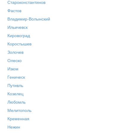
Староконстантинов
Фастов
Владимир-Волынский
Ильичевск
Кировоград
Коростышев
Золочев
Олеско
Изюм
Геническ
Путивль
Козелец
Любомль
Мелитополь
Кременная
Нежин