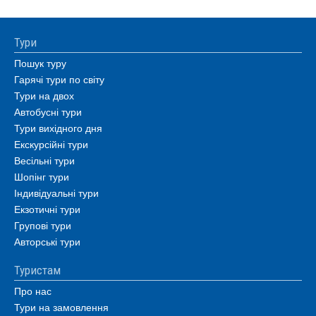
Тури
Пошук туру
Гарячі тури по світу
Тури на двох
Автобусні тури
Тури вихідного дня
Екскурсійні тури
Весільні тури
Шопінг тури
Індивідуальні тури
Екзотичні тури
Групові тури
Авторські тури
Туристам
Про нас
Тури на замовлення