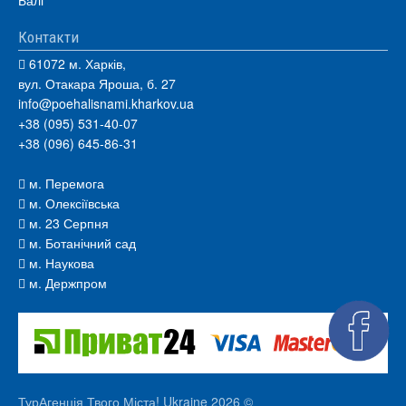
Балі
Контакти
61072 м. Харків,
вул. Отакара Яроша, б. 27
info@poehalisnami.kharkov.ua
+38 (095) 531-40-07
+38 (096) 645-86-31
м. Перемога
м. Олексіївська
м. 23 Серпня
м. Ботанічний сад
м. Наукова
м. Держпром
ТурАгенція Твого Міста! Ukraine 2026 ©