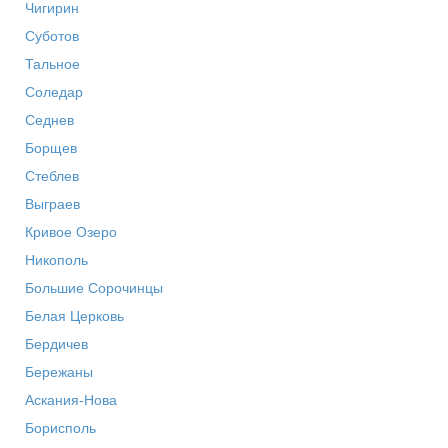
Чигирин
Суботов
Тальное
Соледар
Седнев
Борщев
Стеблев
Выграев
Кривое Озеро
Никополь
Большие Сорочинцы
Белая Церковь
Бердичев
Бережаны
Аскания-Нова
Борисполь