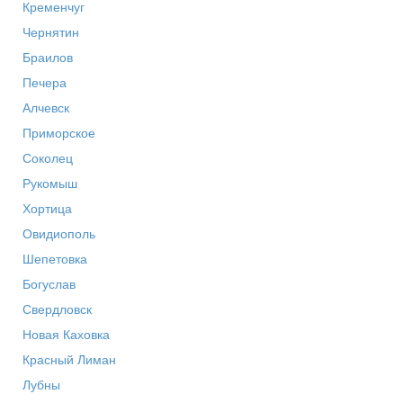
Кременчуг
Чернятин
Браилов
Печера
Алчевск
Приморское
Соколец
Рукомыш
Хортица
Овидиополь
Шепетовка
Богуслав
Свердловск
Новая Каховка
Красный Лиман
Лубны