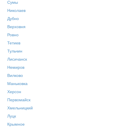
Сумы
Николаев
Дубно
Верховня
Ровно
Тетиев
Тульчин
Лисичанск
Немиров
Вилково
Маньковка
Херсон
Первомайск
Хмельницкий
Луцк
Крымное