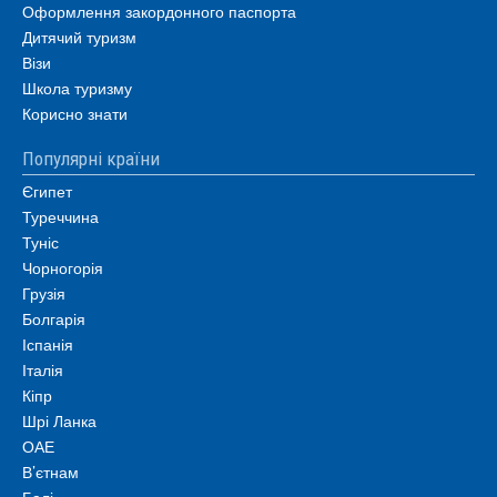
Оформлення закордонного паспорта
Дитячий туризм
Візи
Школа туризму
Корисно знати
Популярні країни
Єгипет
Туреччина
Туніс
Чорногорія
Грузія
Болгарія
Іспанія
Італія
Кіпр
Шрі Ланка
ОАЕ
В’єтнам