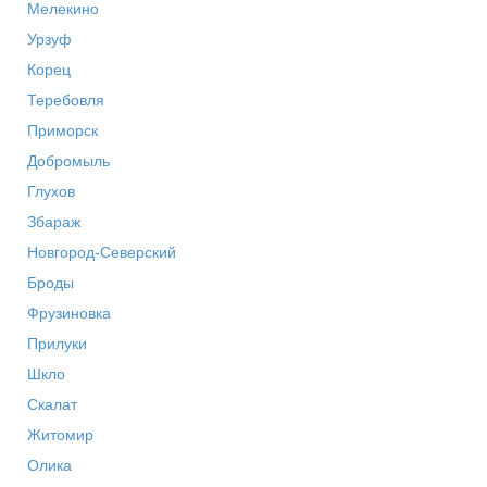
Мелекино
Урзуф
Корец
Теребовля
Приморск
Добромыль
Глухов
Збараж
Новгород-Северский
Броды
Фрузиновка
Прилуки
Шкло
Скалат
Житомир
Олика