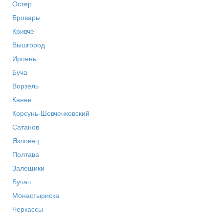
Остер
Бровары
Кривче
Вышгород
Ирпень
Буча
Ворзель
Канев
Корсунь-Шевченковский
Сатанов
Язловец
Полтава
Залещики
Бучач
Монастыриска
Черкассы