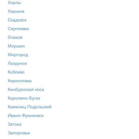
Хорлы
Харьков
Скадовск
Сергеевка
Очаков
Моршин
Миргород
Лазурное
Коблево
Кирилловка
Кинбурнская коса
Каролино-Бугаз
Каменец-Подольский
Ивано-Франковск
Затока
Запорожье