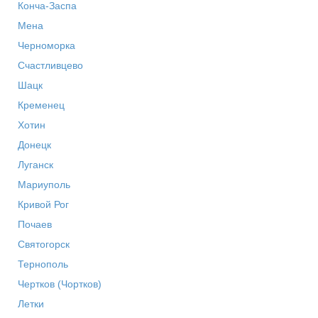
Конча-Заспа
Мена
Черноморка
Счастливцево
Шацк
Кременец
Хотин
Донецк
Луганск
Мариуполь
Кривой Рог
Почаев
Святогорск
Тернополь
Чертков (Чортков)
Летки