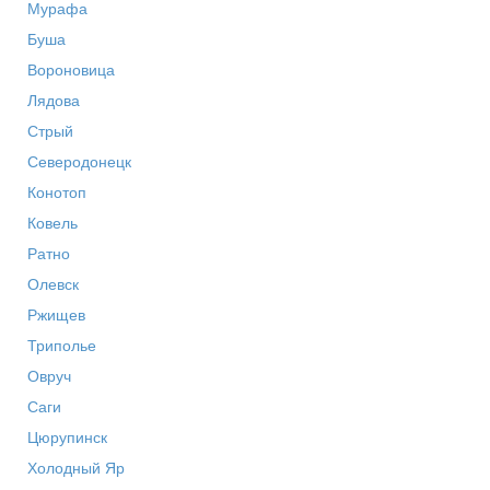
Мурафа
Буша
Вороновица
Лядова
Стрый
Северодонецк
Конотоп
Ковель
Ратно
Олевск
Ржищев
Триполье
Овруч
Саги
Цюрупинск
Холодный Яр