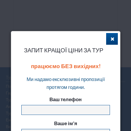
ЗАПИТ КРАЩОЇ ЦІНИ ЗА ТУР
Art Room
працюємо БЕЗ вихідних!
Тури
Ми надамо ексклюзивні пропозиції
Пошук туру
протягом години.
Гарячі тури по світу
Ваш телефон
Тури на двох
Автобусні тури
Тури вихідного дня
Екскурсійні тури
Ваше ім'я
Весільні тури