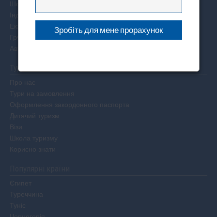
Шопінг тури
Індивідуальні тури
Екзотичні тури
Групові тури
Авторські тури
Туристам
Про нас
Тури на замовлення
Оформлення закордонного паспорта
Дитячий туризм
Візи
Школа туризму
Корисно знати
Популярні країни
Єгипет
Туреччина
Туніс
Чорногорія