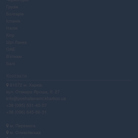
Грузія
Болгарія
Іспанія
Італія
Кіпр
Шрі Ланка
ОАЕ
В’єтнам
Балі
Контакти
61072 м. Харків,
вул. Отакара Яроша, б. 27
info@poehalisnami.kharkov.ua
+38 (095) 531-40-07
+38 (096) 645-86-31
м. Перемога
м. Олексіївська