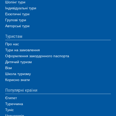
Шопінг тури
Індивідуальні тури
Екзотичні тури
Групові тури
Авторські тури
Туристам
Про нас
Тури на замовлення
Оформлення закордонного паспорта
Дитячий туризм
Візи
Школа туризму
Корисно знати
Популярні країни
Єгипет
Туреччина
Туніс
Чорногорія