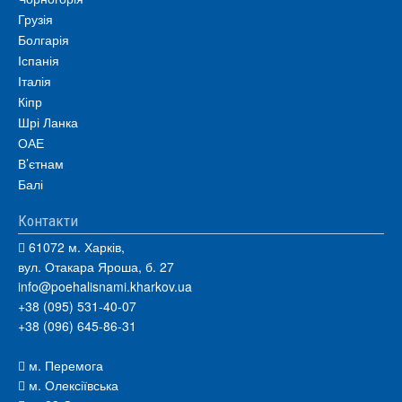
Грузія
Болгарія
Іспанія
Італія
Кіпр
Шрі Ланка
ОАЕ
В’єтнам
Балі
Контакти
61072 м. Харків,
вул. Отакара Яроша, б. 27
info@poehalisnami.kharkov.ua
+38 (095) 531-40-07
+38 (096) 645-86-31
м. Перемога
м. Олексіївська