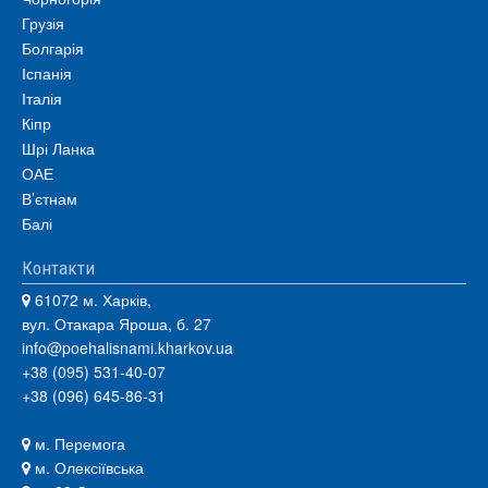
Грузія
Болгарія
Іспанія
Італія
Кіпр
Шрі Ланка
ОАЕ
В’єтнам
Балі
Контакти
61072 м. Харків,
вул. Отакара Яроша, б. 27
info@poehalisnami.kharkov.ua
+38 (095) 531-40-07
+38 (096) 645-86-31
м. Перемога
м. Олексіївська