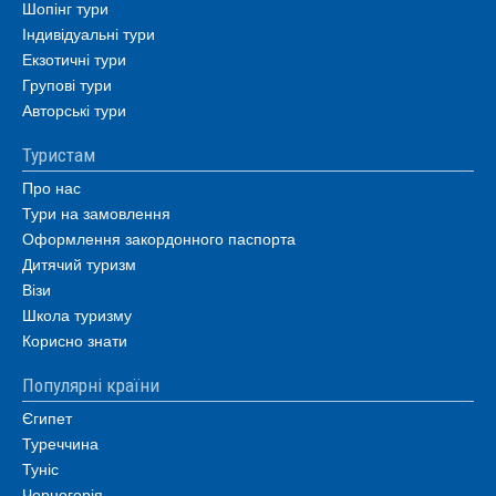
Шопінг тури
Індивідуальні тури
Екзотичні тури
Групові тури
Авторські тури
Туристам
Про нас
Тури на замовлення
Оформлення закордонного паспорта
Дитячий туризм
Візи
Школа туризму
Корисно знати
Популярні країни
Єгипет
Туреччина
Туніс
Чорногорія