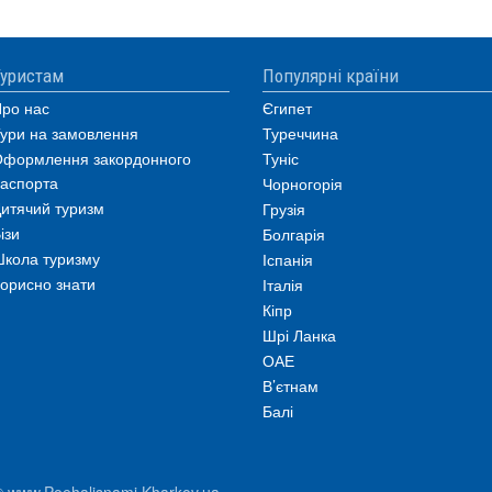
уристам
Популярні країни
ро нас
Єгипет
ури на замовлення
Туреччина
формлення закордонного
Туніс
аспорта
Чорногорія
итячий туризм
Грузія
ізи
Болгарія
кола туризму
Іспанія
орисно знати
Італія
Кіпр
Шрі Ланка
ОАЕ
В’єтнам
Балі
© www.Poehalisnami.Kharkov.ua