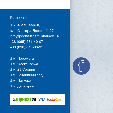
Контакти
61072 м. Харків,
вул. Отакара Яроша, б. 27
info@poehalisnami.kharkov.ua
+38 (095) 531-40-07
+38 (096) 645-86-31
м. Перемога
м. Олексіївська
м. 23 Серпня
м. Ботанічний сад
м. Наукова
м. Держпром