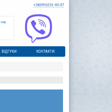
+38(095)531-40-07
 сад
ВІДГУКИ
КОНТАКТИ