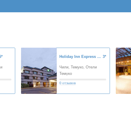
5*
Holiday Inn Express Temuco
3*
ли
Чили, Темуко, Отели
Темуко
0 отзывов