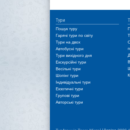
Тури
Т
Пошук туру
П
Гарячі тури по світу
Т
Тури на двох
О
п
Автобусні тури
Д
Тури вихідного дня
В
Екскурсійні тури
Ш
Весільні тури
К
Шопінг тури
Індивідуальні тури
Екзотичні тури
Групові тури
Авторські тури
ТурАгенція Твого Міста! Ukraine 2026 