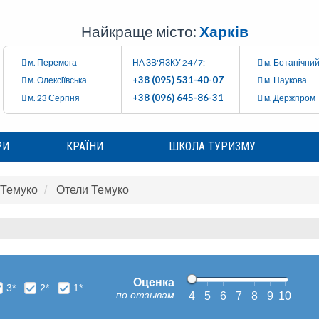
Найкраще місто:
Харків
м. Перемога
НА ЗВ'ЯЗКУ 24 / 7:
м. Ботанічний
+38 (095) 531-40-07
м. Олексіївська
м. Наукова
+38 (096) 645-86-31
м. 23 Серпня
м. Держпром
РИ
КРАЇНИ
ШКОЛА ТУРИЗМУ
Темуко
Отели Темуко
Оценка
3*
2*
1*
по отзывам
4
5
6
7
8
9
10