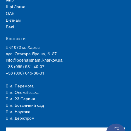
Шрі Ланка
ОАЕ
В’єтнам
Балі
Контакти
61072 м. Харків,
вул. Отакара Яроша, б. 27
info@poehalisnami.kharkov.ua
+38 (095) 531-40-07
+38 (096) 645-86-31
м. Перемога
м. Олексіївська
м. 23 Серпня
м. Ботанічний сад
м. Наукова
м. Держпром