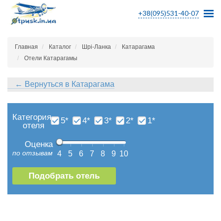
+38(095)531-40-07
Главная
Каталог
Шрі-Ланка
Катарагама
Отели Катарагамы
← Вернуться в Катарагама
Категория
5*
4*
3*
2*
1*
отеля
Оценка
по отзывам
4
5
6
7
8
9
10