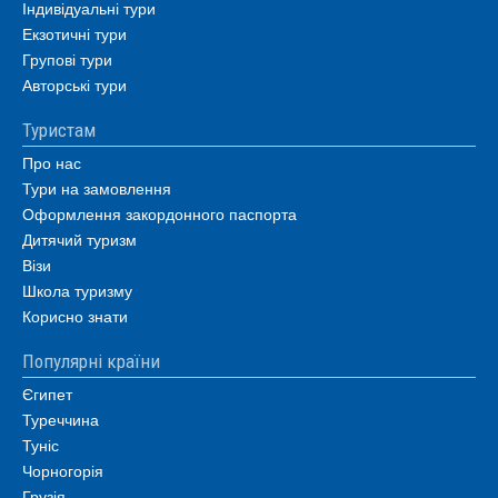
Індивідуальні тури
Екзотичні тури
Групові тури
Авторські тури
Туристам
Про нас
Тури на замовлення
Оформлення закордонного паспорта
Дитячий туризм
Візи
Школа туризму
Корисно знати
Популярні країни
Єгипет
Туреччина
Туніс
Чорногорія
Грузія