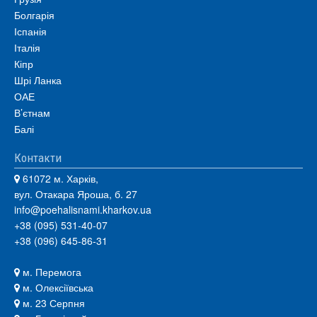
Болгарія
Іспанія
Італія
Кіпр
Шрі Ланка
ОАЕ
В’єтнам
Балі
Контакти
61072 м. Харків,
вул. Отакара Яроша, б. 27
info@poehalisnami.kharkov.ua
+38 (095) 531-40-07
+38 (096) 645-86-31
м. Перемога
м. Олексіївська
м. 23 Серпня