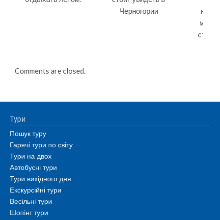
Черногории
неве
мест,
стоит 
Comments are closed.
Тури
Пошук туру
Гарячі тури по світу
Тури на двох
Автобусні тури
Тури вихідного дня
Екскурсійні тури
Весільні тури
Шопінг тури