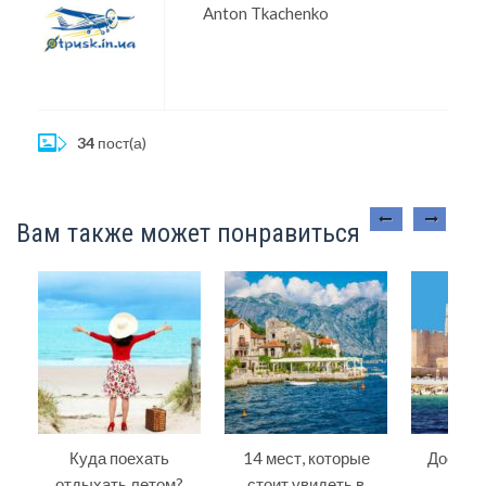
Anton Tkachenko
34
пост(а)
Вам также может понравиться
Куда поехать
14 мест, которые
Достоп
отдыхать летом?
стоит увидеть в
Туни