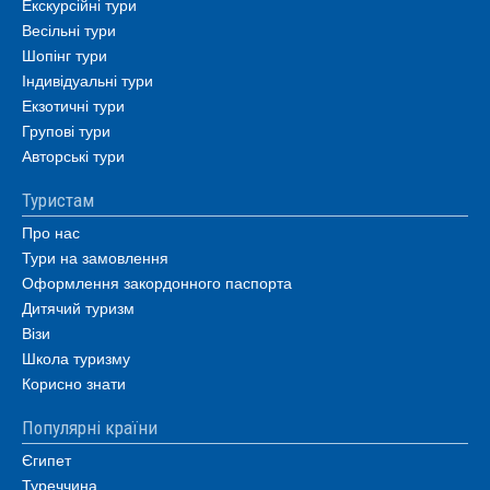
Екскурсійні тури
Весільні тури
Шопінг тури
Індивідуальні тури
Екзотичні тури
Групові тури
Авторські тури
Туристам
Про нас
Тури на замовлення
Оформлення закордонного паспорта
Дитячий туризм
Візи
Школа туризму
Корисно знати
Популярні країни
Єгипет
Туреччина