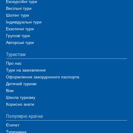
Екскурсійні тури
Весільні тури
Шопінг тури
Індивідуальні тури
Екзотичні тури
Групові тури
Авторські тури
Туристам
Про нас
Тури на замовлення
Оформлення закордонного паспорта
Дитячий туризм
Візи
Школа туризму
Корисно знати
Популярні країни
Єгипет
Туреччина