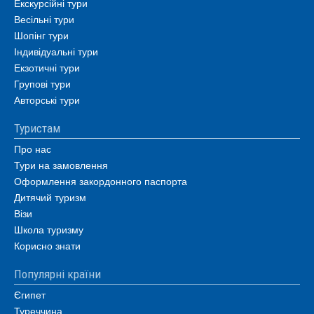
Екскурсійні тури
Весільні тури
Шопінг тури
Індивідуальні тури
Екзотичні тури
Групові тури
Авторські тури
Туристам
Про нас
Тури на замовлення
Оформлення закордонного паспорта
Дитячий туризм
Візи
Школа туризму
Корисно знати
Популярні країни
Єгипет
Туреччина