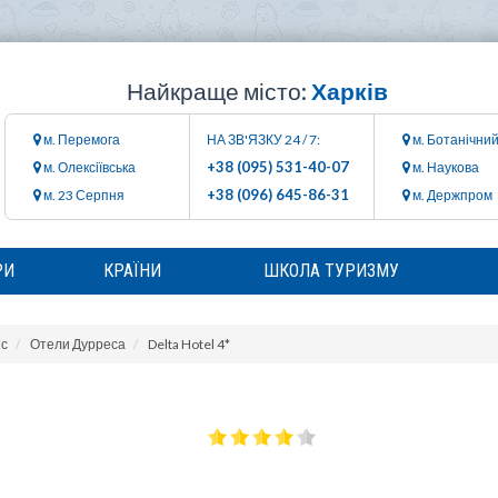
Найкраще місто:
Харків
м. Перемога
НА ЗВ'ЯЗКУ 24 / 7:
м. Ботанічний
+38 (095) 531-40-07
м. Олексіївська
м. Наукова
+38 (096) 645-86-31
м. 23 Серпня
м. Держпром
РИ
КРАЇНИ
ШКОЛА ТУРИЗМУ
с
Отели Дурреса
Delta Hotel 4*