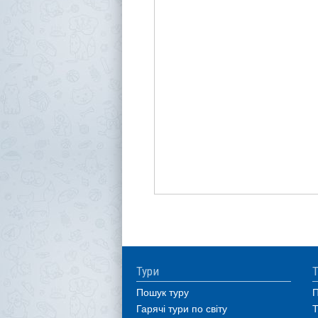
Тури
Т
Пошук туру
П
Гарячі тури по світу
Т