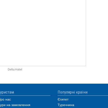
Delta Hotel
уристам
Популярні країни
ро нас
Єгипет
ури на замовлення
Туреччина