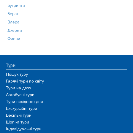
Бутринти
Берат
Влера
Дхерми
Фиери
Тури
Пошук туру
Гарячі тури по світу
Тури на двох
Автобусні тури
Тури вихідного дня
Екскурсійні тури
Весільні тури
Шопінг тури
Індивідуальні тури