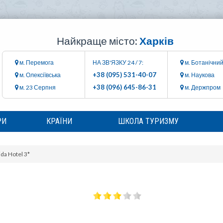
Найкраще місто:
Харків
м. Перемога
НА ЗВ'ЯЗКУ 24 / 7:
м. Ботанічний
+38 (095) 531-40-07
м. Олексіївська
м. Наукова
+38 (096) 645-86-31
м. 23 Серпня
м. Держпром
РИ
КРАЇНИ
ШКОЛА ТУРИЗМУ
da Hotel 3*