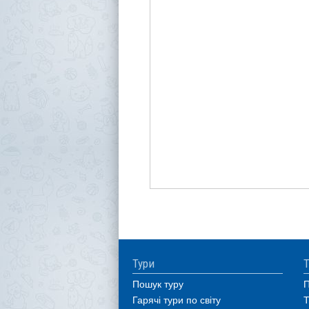
Тури
Т
Пошук туру
П
Гарячі тури по світу
Т