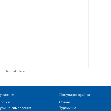
Piramida Hotel
уристам
Популярні країни
ро нас
Єгипет
ури на замовлення
Туреччина