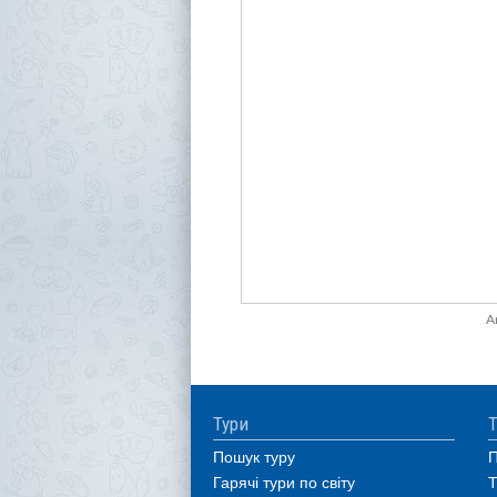
A
Тури
Т
Пошук туру
П
Гарячі тури по світу
Т