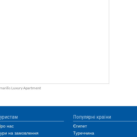
marilis Luxury Apartment
уристам
Популярні країни
ро нас
Єгипет
ури на замовлення
Туреччина