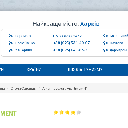
Найкраще місто:
Харків
м. Перемога
НА ЗВ'ЯЗКУ 24 / 7:
м. Ботанічний
+38 (095) 531-40-07
м. Олексіївська
м. Наукова
+38 (096) 645-86-31
м. 23 Серпня
м. Держпром
РИ
КРАЇНИ
ШКОЛА ТУРИЗМУ
нда
Отели Саранды
Amarilis Luxury Apartment 4*
TMENT