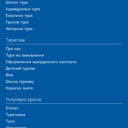
Шопінг тури
Індивідуальні тури
Екзотичні тури
Групові тури
Авторські тури
Туристам
Про нас
Тури на замовлення
Оформлення закордонного паспорта
Дитячий туризм
Візи
Школа туризму
Корисно знати
Популярні країни
Єгипет
Туреччина
Туніс
Чорногорія