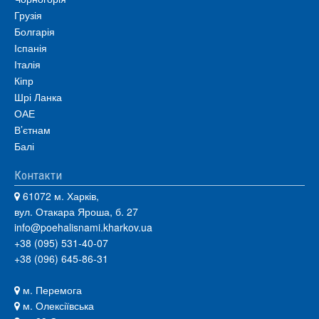
Грузія
Болгарія
Іспанія
Італія
Кіпр
Шрі Ланка
ОАЕ
В’єтнам
Балі
Контакти
61072 м. Харків,
вул. Отакара Яроша, б. 27
info@poehalisnami.kharkov.ua
+38 (095) 531-40-07
+38 (096) 645-86-31
м. Перемога
м. Олексіївська