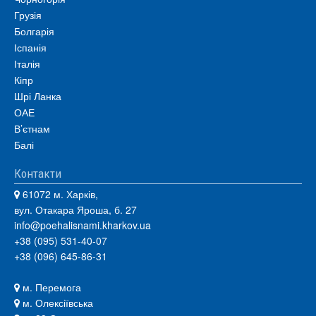
Грузія
Болгарія
Іспанія
Італія
Кіпр
Шрі Ланка
ОАЕ
В’єтнам
Балі
Контакти
61072 м. Харків,
вул. Отакара Яроша, б. 27
info@poehalisnami.kharkov.ua
+38 (095) 531-40-07
+38 (096) 645-86-31
м. Перемога
м. Олексіївська