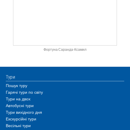
Фортуна Саранда-Ксамил
Тури
Пошук туру
Гарячі тури по світу
Тури на двох
Автобусні тури
Тури вихідного дня
Екскурсійні тури
Весільні тури