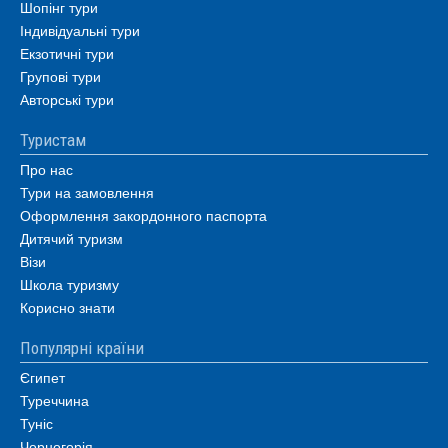
Шопінг тури
Індивідуальні тури
Екзотичні тури
Групові тури
Авторські тури
Туристам
Про нас
Тури на замовлення
Оформлення закордонного паспорта
Дитячий туризм
Візи
Школа туризму
Корисно знати
Популярні країни
Єгипет
Туреччина
Туніс
Чорногорія