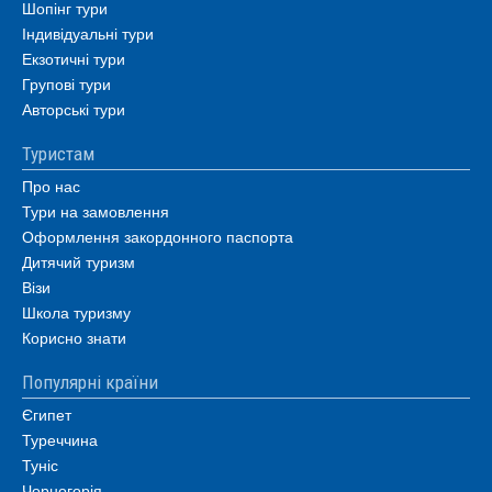
Шопінг тури
Індивідуальні тури
Екзотичні тури
Групові тури
Авторські тури
Туристам
Про нас
Тури на замовлення
Оформлення закордонного паспорта
Дитячий туризм
Візи
Школа туризму
Корисно знати
Популярні країни
Єгипет
Туреччина
Туніс
Чорногорія