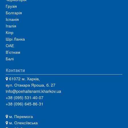
Грузія
Болгарія
Іспанія
Італія
Кіпр
Шрі Ланка
ОАЕ
В’єтнам
Балі
Контакти
61072 м. Харків,
вул. Отакара Яроша, б. 27
info@poehalisnami.kharkov.ua
+38 (095) 531-40-07
+38 (096) 645-86-31
м. Перемога
м. Олексіївська