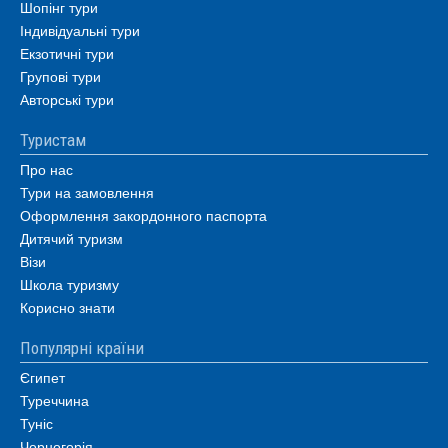
Шопінг тури
Індивідуальні тури
Екзотичні тури
Групові тури
Авторські тури
Туристам
Про нас
Тури на замовлення
Оформлення закордонного паспорта
Дитячий туризм
Візи
Школа туризму
Корисно знати
Популярні країни
Єгипет
Туреччина
Туніс
Чорногорія