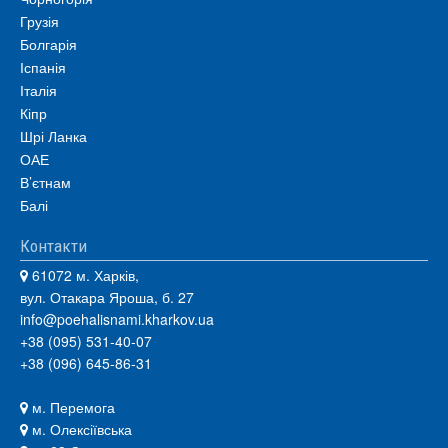
Грузія
Болгарія
Іспанія
Італія
Кіпр
Шрі Ланка
ОАЕ
В’єтнам
Балі
Контакти
61072 м. Харків,
вул. Отакара Яроша, б. 27
info@poehalisnami.kharkov.ua
+38 (095) 531-40-07
+38 (096) 645-86-31
м. Перемога
м. Олексіївська