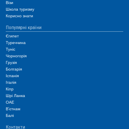
Візи
Школа туризму
Корисно знати
Популярні країни
Єгипет
Туреччина
Туніс
Чорногорія
Грузія
Болгарія
Іспанія
Італія
Кіпр
Шрі Ланка
ОАЕ
В’єтнам
Балі
Контакти