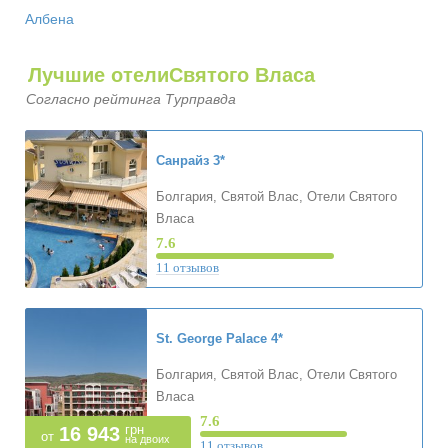
Албена
Лучшие отелиСвятого Власа
Согласно рейтинга Турправда
Санрайз
3*
Болгария, Святой Влас, Отели Святого
Власа
7.6
11 отзывов
St. George Palace
4*
Болгария, Святой Влас, Отели Святого
Власа
7.6
грн
16 943
от
на двоих
11 отзывов