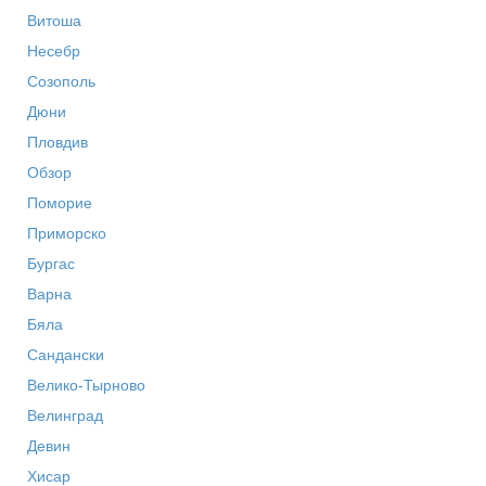
Витоша
Несебр
Созополь
Дюни
Пловдив
Обзор
Поморие
Приморско
Бургас
Варна
Бяла
Сандански
Велико-Тырново
Велинград
Девин
Хисар