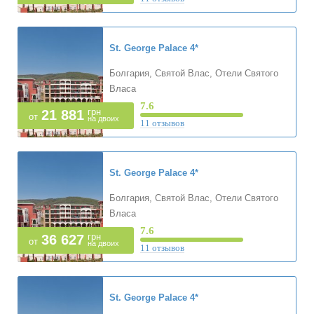
St. George Palace
4*
Болгария, Святой Влас, Отели Святого
Власа
7.6
грн
21 881
от
на двоих
11 отзывов
St. George Palace
4*
Болгария, Святой Влас, Отели Святого
Власа
7.6
грн
36 627
от
на двоих
11 отзывов
St. George Palace
4*