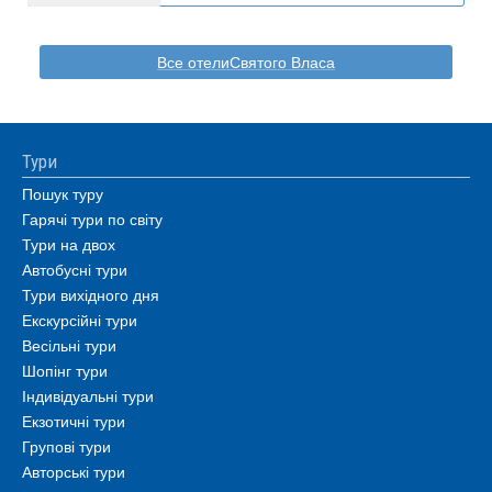
Все отелиСвятого Власа
Тури
Пошук туру
Гарячі тури по світу
Тури на двох
Автобусні тури
Тури вихідного дня
Екскурсійні тури
Весільні тури
Шопінг тури
Індивідуальні тури
Екзотичні тури
Групові тури
Авторські тури