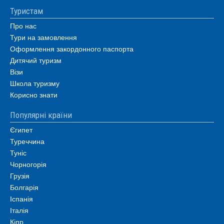
Туристам
Про нас
Тури на замовлення
Оформлення закордонного паспорта
Дитячий туризм
Візи
Школа туризму
Корисно знати
Популярні країни
Єгипет
Туреччина
Туніс
Чорногорія
Грузія
Болгарія
Іспанія
Італія
Кіпр