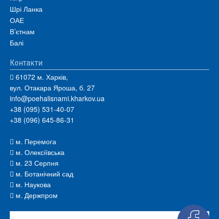
Шрі Ланка
ОАЕ
В’єтнам
Балі
Контакти
61072 м. Харків,
вул. Отакара Яроша, б. 27
info@poehalisnami.kharkov.ua
+38 (095) 531-40-07
+38 (096) 645-86-31
м. Перемога
м. Олексіївська
м. 23 Серпня
м. Ботанічний сад
м. Наукова
м. Держпром