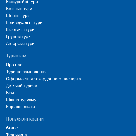
Екскурсійні тури
Весільні тури
Шопінг тури
Індивідуальні тури
Екзотичні тури
Групові тури
Авторські тури
Туристам
Про нас
Тури на замовлення
Оформлення закордонного паспорта
Дитячий туризм
Візи
Школа туризму
Корисно знати
Популярні країни
Єгипет
Туреччина