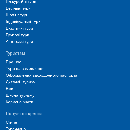
Екскурсійні тури
Весільні тури
Шопінг тури
Індивідуальні тури
Екзотичні тури
Групові тури
Авторські тури
Туристам
Про нас
Тури на замовлення
Оформлення закордонного паспорта
Дитячий туризм
Візи
Школа туризму
Корисно знати
Популярні країни
Єгипет
Туреччина