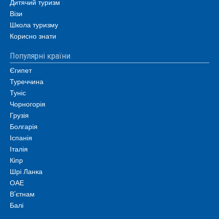
Дитячий туризм
Візи
Школа туризму
Корисно знати
Популярні країни
Єгипет
Туреччина
Туніс
Чорногорія
Грузія
Болгарія
Іспанія
Італія
Кіпр
Шрі Ланка
ОАЕ
В’єтнам
Балі