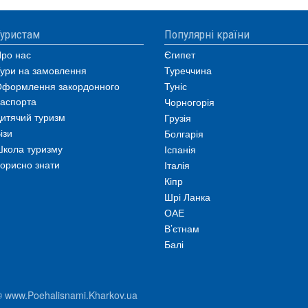
уристам
Популярні країни
ро нас
Єгипет
ури на замовлення
Туреччина
формлення закордонного
Туніс
аспорта
Чорногорія
итячий туризм
Грузія
ізи
Болгарія
кола туризму
Іспанія
орисно знати
Італія
Кіпр
Шрі Ланка
ОАЕ
В’єтнам
Балі
© www.Poehalisnami.Kharkov.ua