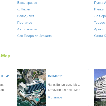
Вальпараисо
Пунта 
о. Пасхи
Икике
Вальдивия
Ла Сер
Портильо
Торрес
Антофагаста
Арика
Сан-Педро-де-Атакама
Санта-К
-Мар
Best Western Marina del Rey
4*
Del Mar
5*
ар,
Чили, Винья-дель-Мар,
Мар
Отели Винья-дель-Мар
0 отзывов