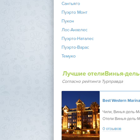
Сантьяго
Пуэрто Монт
Пукон
Лос-Анхелес
Пуэрто-Наталес
Пуэрто-Варас
Темуко
Лучшие отелиВинья-дель
Согласно рейтинга Турправда
Чили, Винья-дель-М
Отели Винья-дель-
0 отзывов