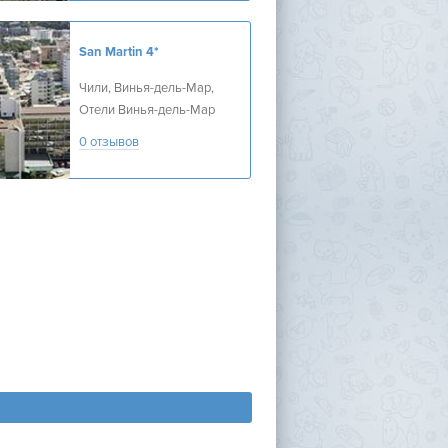
San Martin
4*
Чили, Винья-дель-Мар,
Отели Винья-дель-Мар
0 отзывов