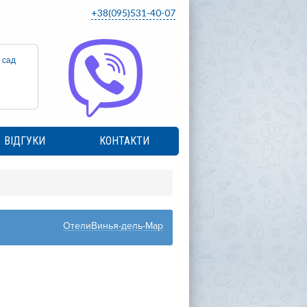
+38(095)531-40-07
 сад
ВІДГУКИ
КОНТАКТИ
ОтелиВинья-дель-Мар