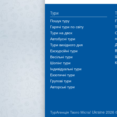
Тури
Т
Пошук туру
П
Гарячі тури по світу
Т
Тури на двох
О
п
Автобусні тури
Д
Тури вихідного дня
В
Екскурсійні тури
Ш
Весільні тури
К
Шопінг тури
Індивідуальні тури
Екзотичні тури
Групові тури
Авторські тури
ТурАгенція Твого Міста! Ukraine 2026 