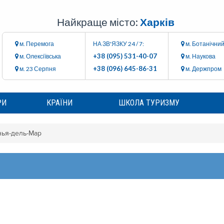
Найкраще місто:
Харків
м. Перемога
НА ЗВ'ЯЗКУ 24 / 7:
м. Ботанічний
+38 (095) 531-40-07
м. Олексіївська
м. Наукова
+38 (096) 645-86-31
м. 23 Серпня
м. Держпром
РИ
КРАЇНИ
ШКОЛА ТУРИЗМУ
ья-дель-Мар