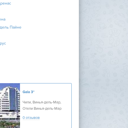
Аренас
ена
 дель Пайне
рус
Gala
3*
Чили, Винья-дель-Мар,
Отели Винья-дель-Мар
0 отзывов