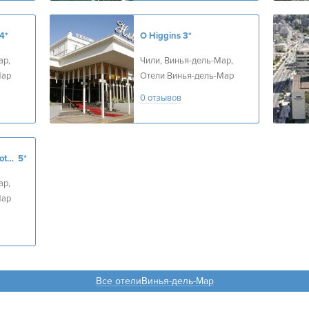
4*
O Higgins
3*
ар,
Чили, Винья-дель-Мар,
Мар
Отели Винья-дель-Мар
0 отзывов
Sheraton Miramar Hotel & Convention Center
5*
ар,
Мар
Все отелиВинья-дель-Мар