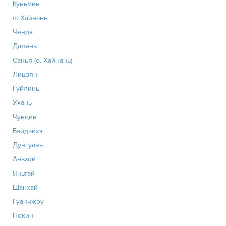
Куньмин
о. Хайнань
Чендэ
Далянь
Санья (о. Хайнань)
Лицзян
Гуйлинь
Ухань
Чунцин
Бэйдайхэ
Дунгуань
Аньхой
Яньтай
Шанхай
Гуанчжоу
Пекин