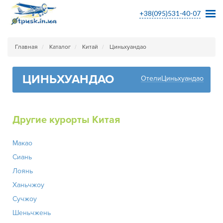
+38(095)531-40-07
Главная
Каталог
Китай
Циньхуандао
ЦИНЬХУАНДАО
ОтелиЦиньхуандао
Другие курорты Китая
Макао
Сиань
Лоянь
Ханьчжоу
Сучжоу
Шеньчжень