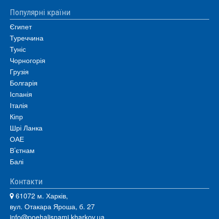
Популярні країни
Єгипет
Туреччина
Туніс
Чорногорія
Грузія
Болгарія
Іспанія
Італія
Кіпр
Шрі Ланка
ОАЕ
В’єтнам
Балі
Контакти
61072 м. Харків,
вул. Отакара Яроша, б. 27
info@poehalisnami.kharkov.ua