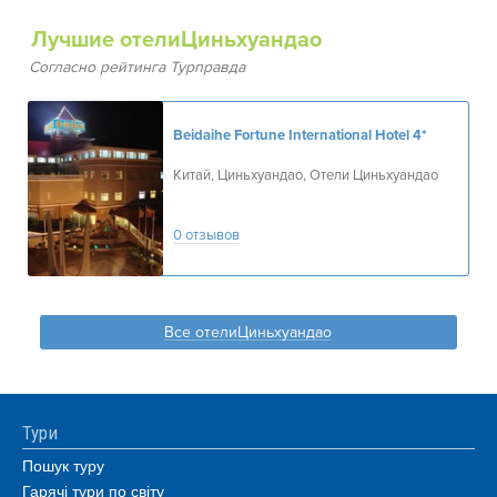
Лучшие отелиЦиньхуандао
Согласно рейтинга Турправда
Beidaihe Fortune International Hotel
4*
Китай, Циньхуандао, Отели Циньхуандао
0 отзывов
Все отелиЦиньхуандао
Тури
Пошук туру
Гарячі тури по світу